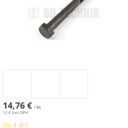
14,76 €
/ ks
12 € bez DPH
Jednotková
Do 4 dní
cena: