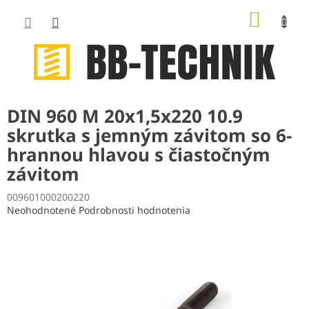
Prejsť
NÁKUP
na
obsah
KOŠÍK
DIN 960 M 20x1,5x220 10.9
skrutka s jemným závitom so 6-
hrannou hlavou s čiastočným
závitom
009601000200220
Priemerné
Neohodnotené
Podrobnosti hodnotenia
hodnotenie
produktu
je
0,0
z
5
hviezdičiek.