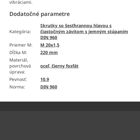
vibráciami.
Dodatočné parametre
Skrutky so šesťhrannou hlavou s
Kategória
:
čiastočným závitom s jemným stúpaním
DIN 960
Priemer M
:
M 20x1,5
Dĺžka M
:
220 mm
Materiál,
povrchová
oceľ, čierny fosfát
úprava
:
Pevnosť
:
10.9
Norma
:
DIN 960
Z
á
p
ä
Odoberať newsletter
t
i