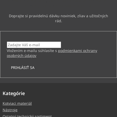
Vložte svoj e-mail a my Vám budeme zasielať informácie o
e
nových produktoch na našom e-shope.
Email
Vložením e-mailu súhlasíte s
podmienkami ochrany
osobných údajov
PRIHLÁSIŤ SA
Kategórie
Kotviaci materiál
Nástroje
Ostatný technický sortiment