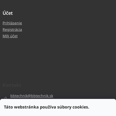
Účet
Prihlásenie
Registrácia
Môj účet
Kontakt
bbtechnik
@
bbtechnik.sk
+421 484 728 444
Táto webstránka používa súbory cookies.
BB-TECHNIK s.r.o