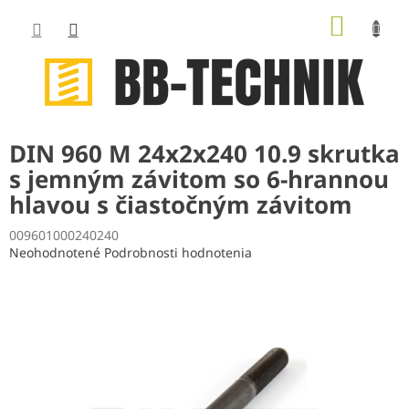
Prejsť
NÁKUP
na
obsah
KOŠÍK
DIN 960 M 24x2x240 10.9 skrutka
s jemným závitom so 6-hrannou
hlavou s čiastočným závitom
009601000240240
Priemerné
Neohodnotené
Podrobnosti hodnotenia
hodnotenie
produktu
je
0,0
z
5
hviezdičiek.