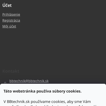
Účet
Prihlásenie
Registrácia
Môj účet
Kontakt
bbtechnik
@
bbtechnik.sk
+421 484 728 444
Táto webstránka používa súbory cookies.
BB-TECHNIK s.r.o
V BBtechnik.sk používame cookies, aby sme Vám
bbtechnik