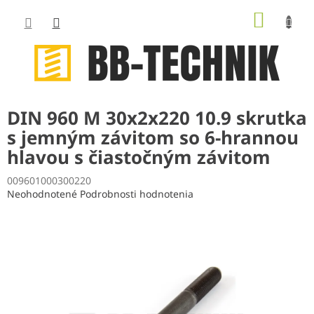
Prejsť
NÁKUP
na
obsah
KOŠÍK
DIN 960 M 30x2x220 10.9 skrutka
s jemným závitom so 6-hrannou
hlavou s čiastočným závitom
009601000300220
Priemerné
Neohodnotené
Podrobnosti hodnotenia
hodnotenie
produktu
je
0,0
z
5
hviezdičiek.