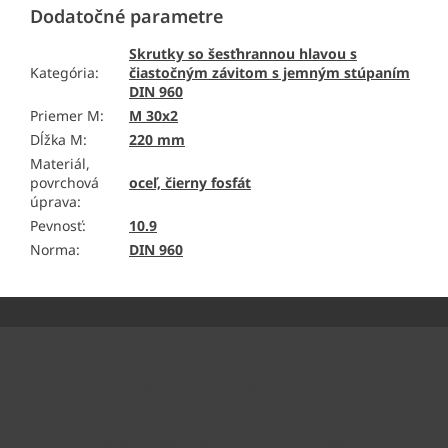
Dodatočné parametre
Skrutky so šesťhrannou hlavou s
Kategória
:
čiastočným závitom s jemným stúpaním
DIN 960
Priemer M
:
M 30x2
Dĺžka M
:
220 mm
Materiál,
povrchová
oceľ, čierny fosfát
úprava
:
Pevnosť
:
10.9
Norma
:
DIN 960
Z
á
p
ä
Odoberať newsletter
t
i
Vložte svoj e-mail a my Vám budeme zasielať informácie o
e
nových produktoch na našom e-shope.