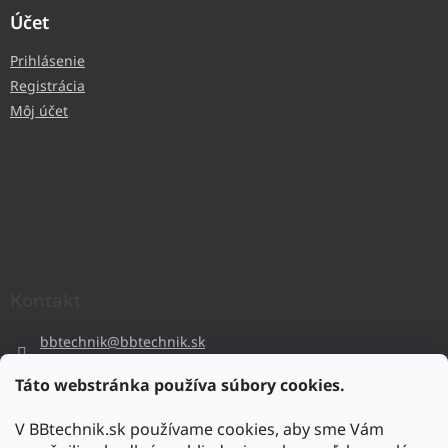
Účet
Prihlásenie
Registrácia
Môj účet
Kontakt
bbtechnik
@
bbtechnik.sk
+421 484 728 444
Táto webstránka používa súbory cookies.
BB-TECHNIK s.r.o
V BBtechnik.sk používame cookies, aby sme Vám
bbtechnik