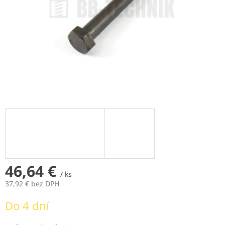
46,64 €
/ ks
37,92 € bez DPH
Jednotková
Do 4 dní
cena: