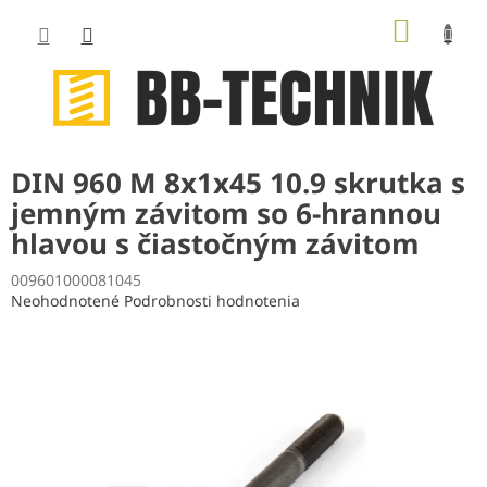
Prejsť
NÁKUP
na
obsah
KOŠÍK
DIN 960 M 8x1x45 10.9 skrutka s
jemným závitom so 6-hrannou
hlavou s čiastočným závitom
009601000081045
Priemerné
Neohodnotené
Podrobnosti hodnotenia
hodnotenie
produktu
je
0,0
z
5
hviezdičiek.