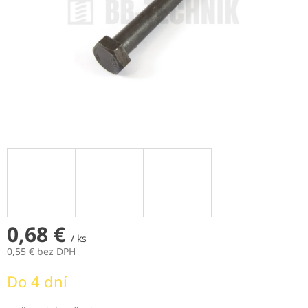
0,68 €
/ ks
0,55 € bez DPH
Jednotková
Do 4 dní
cena: