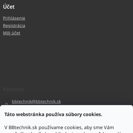
Účet
Prihlásenie
Registrácia
Môj účet
Kontakt
bbtechnik
@
bbtechnik.sk
+421 484 728 444
Táto webstránka používa súbory cookies.
BB-TECHNIK s.r.o
V BBtechnik.sk používame cookies, aby sme Vám
bbtechnik