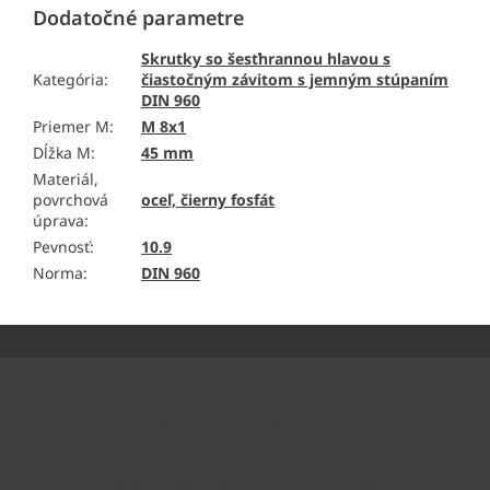
Dodatočné parametre
Skrutky so šesťhrannou hlavou s
Kategória
:
čiastočným závitom s jemným stúpaním
DIN 960
Priemer M
:
M 8x1
Dĺžka M
:
45 mm
Materiál,
povrchová
oceľ, čierny fosfát
úprava
:
Pevnosť
:
10.9
Norma
:
DIN 960
Z
á
p
ä
Odoberať newsletter
t
i
Vložte svoj e-mail a my Vám budeme zasielať informácie o
e
nových produktoch na našom e-shope.