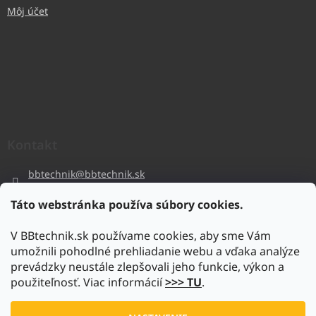
Môj účet
Kontakt
bbtechnik
@
bbtechnik.sk
+421 484 728 444
Táto webstránka používa súbory cookies.
BB-TECHNIK s.r.o
V BBtechnik.sk používame cookies, aby sme Vám
bbtechnik
umožnili pohodlné prehliadanie webu a vďaka analýze
https://www.youtube.com/@bb-techniks.r.o.7746
prevádzky neustále zlepšovali jeho funkcie, výkon a
použiteľnosť. Viac informácií
>>> TU
.
Vytvoril Shoptet