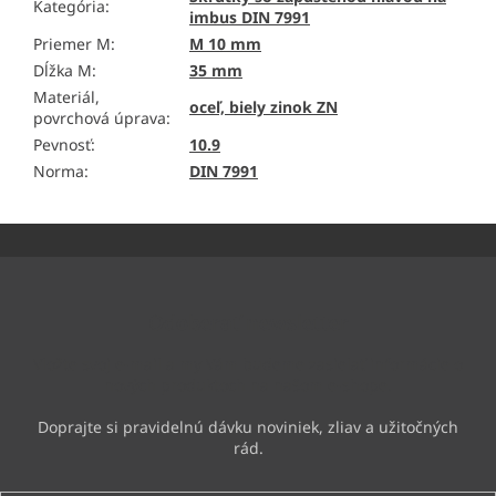
Kategória
:
imbus DIN 7991
Priemer M
:
M 10 mm
Dĺžka M
:
35 mm
Materiál,
oceľ, biely zinok ZN
povrchová úprava
:
Pevnosť
:
10.9
Norma
:
DIN 7991
Z
á
p
ä
Odoberať newsletter
t
i
Vložte svoj e-mail a my Vám budeme zasielať informácie o
e
nových produktoch na našom e-shope.