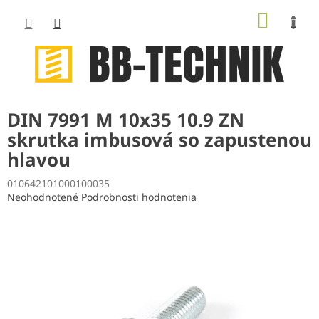
Prejsť
NÁKUP
na
obsah
KOŠÍK
DIN 7991 M 10x35 10.9 ZN
skrutka imbusová so zapustenou
hlavou
010642101000100035
Priemerné
Neohodnotené
Podrobnosti hodnotenia
hodnotenie
produktu
je
0,0
z
5
hviezdičiek.