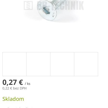
0,27 €
/ ks
0,22 € bez DPH
Jednotková
Skladom
cena: