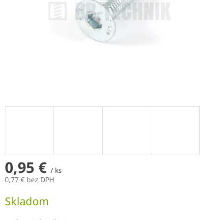
0,95 €
/ ks
0,77 € bez DPH
Jednotková
Skladom
cena: