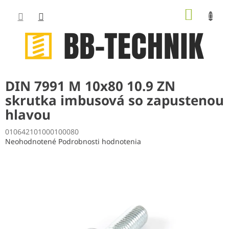
Prejsť
NÁKUP
na
obsah
KOŠÍK
DIN 7991 M 10x80 10.9 ZN
skrutka imbusová so zapustenou
hlavou
010642101000100080
Priemerné
Neohodnotené
Podrobnosti hodnotenia
hodnotenie
produktu
je
0,0
z
5
hviezdičiek.