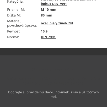
Kategória
:
imbus DIN 7991
Priemer M
:
M 10 mm
Dĺžka M
:
80 mm
Materiál,
oceľ, biely zinok ZN
povrchová úprava
:
Pevnosť
:
10.9
Norma
:
DIN 7991
Z
á
p
ä
Odoberať newsletter
t
i
Vložte svoj e-mail a my Vám budeme zasielať informácie o
e
nových produktoch na našom e-shope.