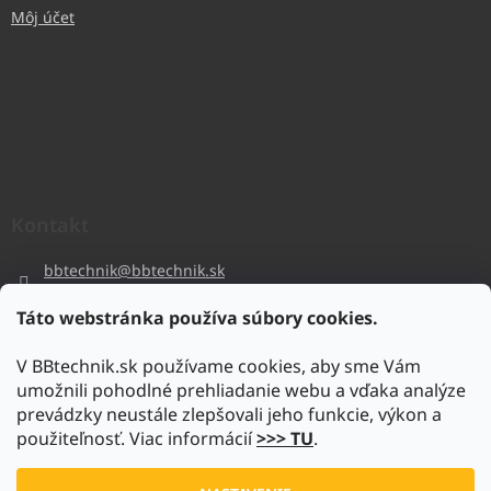
Môj účet
Kontakt
bbtechnik
@
bbtechnik.sk
+421 484 728 444
Táto webstránka používa súbory cookies.
BB-TECHNIK s.r.o
V BBtechnik.sk používame cookies, aby sme Vám
bbtechnik
umožnili pohodlné prehliadanie webu a vďaka analýze
https://www.youtube.com/@bb-techniks.r.o.7746
prevádzky neustále zlepšovali jeho funkcie, výkon a
použiteľnosť. Viac informácií
>>> TU
.
Vytvoril Shoptet