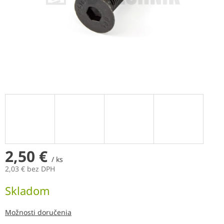
2,50 €
/ ks
2,03 € bez DPH
Jednotková
Skladom
cena:
Možnosti doručenia