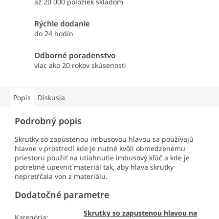
až 20 000 položiek skladom
Rýchle dodanie
do 24 hodín
Odborné poradenstvo
viac ako 20 rokov skúsenosti
Popis
Diskusia
Podrobný popis
Skrutky so zapustenou imbusovou hlavou sa používajú
hlavne v prostredí kde je nutné kvôli obmedzenému
priestoru použiť na utiahnutie imbusový kľúč a kde je
potrebné upevniť materiál tak, aby hlava skrutky
nepretŕčala von z materiálu.
Dodatočné parametre
Skrutky so zapustenou hlavou na
Kategória
: