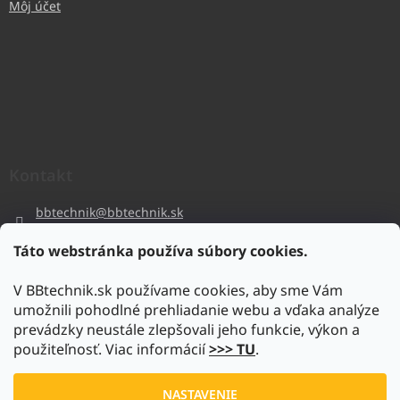
Môj účet
Kontakt
bbtechnik
@
bbtechnik.sk
+421 484 728 444
Táto webstránka používa súbory cookies.
BB-TECHNIK s.r.o
V BBtechnik.sk používame cookies, aby sme Vám
bbtechnik
umožnili pohodlné prehliadanie webu a vďaka analýze
https://www.youtube.com/@bb-techniks.r.o.7746
prevádzky neustále zlepšovali jeho funkcie, výkon a
použiteľnosť. Viac informácií
>>> TU
.
Vytvoril Shoptet
NASTAVENIE