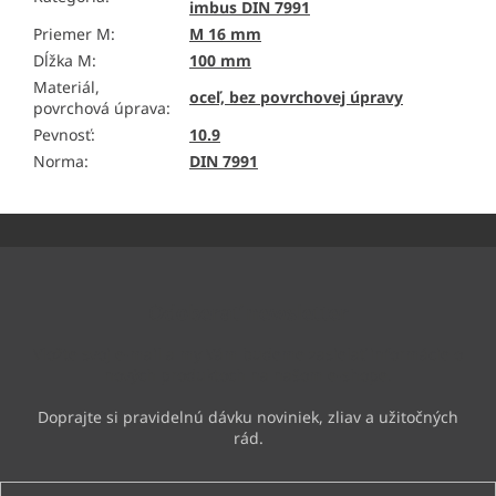
imbus DIN 7991
Priemer M
:
M 16 mm
Dĺžka M
:
100 mm
Materiál,
oceľ, bez povrchovej úpravy
povrchová úprava
:
Pevnosť
:
10.9
Norma
:
DIN 7991
Z
á
p
ä
Odoberať newsletter
t
i
Vložte svoj e-mail a my Vám budeme zasielať informácie o
e
nových produktoch na našom e-shope.