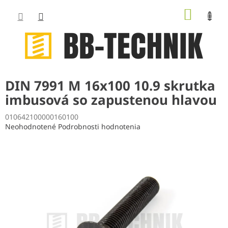
Prejsť
NÁKUP
na
obsah
KOŠÍK
DIN 7991 M 16x100 10.9 skrutka
imbusová so zapustenou hlavou
010642100000160100
Priemerné
Neohodnotené
Podrobnosti hodnotenia
hodnotenie
produktu
je
0,0
z
5
hviezdičiek.