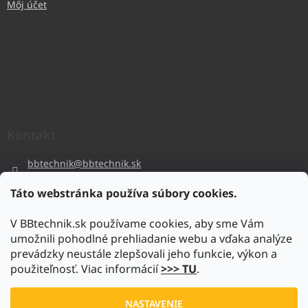
Môj účet
Kontakt
bbtechnik
@
bbtechnik.sk
+421 484 728 444
Táto webstránka používa súbory cookies.
BB-TECHNIK s.r.o
V BBtechnik.sk používame cookies, aby sme Vám
bbtechnik
umožnili pohodlné prehliadanie webu a vďaka analýze
https://www.youtube.com/@bb-techniks.r.o.7746
prevádzky neustále zlepšovali jeho funkcie, výkon a
použiteľnosť. Viac informácií
>>> TU
.
Vytvoril Shoptet
NASTAVENIE