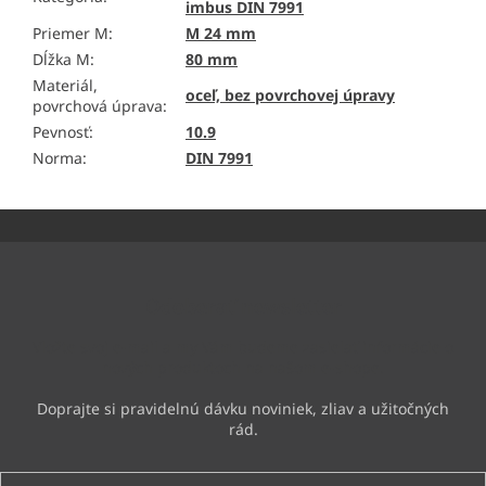
imbus DIN 7991
Priemer M
:
M 24 mm
Dĺžka M
:
80 mm
Materiál,
oceľ, bez povrchovej úpravy
povrchová úprava
:
Pevnosť
:
10.9
Norma
:
DIN 7991
Z
á
p
ä
Odoberať newsletter
t
i
Vložte svoj e-mail a my Vám budeme zasielať informácie o
e
nových produktoch na našom e-shope.