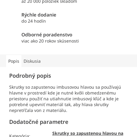
až 20 000 položiek skladom
Rýchle dodanie
do 24 hodín
Odborné poradenstvo
viac ako 20 rokov skúsenosti
Popis
Diskusia
Podrobný popis
Skrutky so zapustenou imbusovou hlavou sa používajú
hlavne v prostredí kde je nutné kvôli obmedzenému
priestoru použiť na utiahnutie imbusový kľúč a kde je
potrebné upevniť materiál tak, aby hlava skrutky
nepretŕčala von z materiálu.
Dodatočné parametre
Skrutky so zapustenou hlavou na
Kategória
: