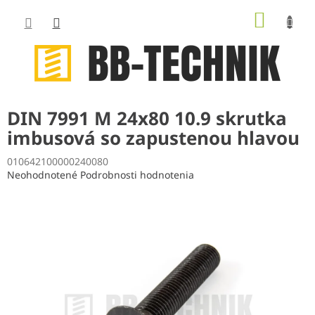
Prejsť
NÁKUP
na
obsah
KOŠÍK
DIN 7991 M 24x80 10.9 skrutka
imbusová so zapustenou hlavou
010642100000240080
Priemerné
Neohodnotené
Podrobnosti hodnotenia
hodnotenie
produktu
je
0,0
z
5
hviezdičiek.