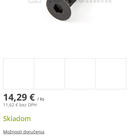
14,29 €
/ ks
11,62 € bez DPH
Jednotková
Skladom
cena:
Možnosti doručenia