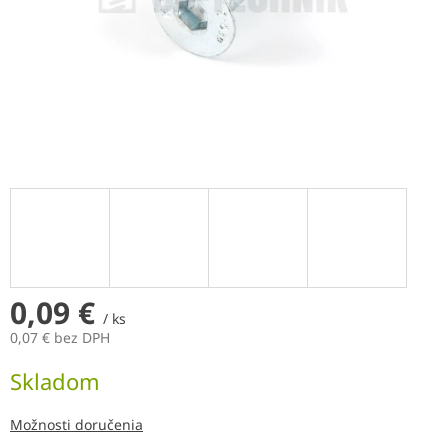
0,09 €
/ ks
0,07 € bez DPH
Jednotková
Skladom
cena:
Možnosti doručenia