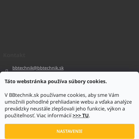
Kontakt
bbtechnik
@
bbtechnik.sk
+421 484 728 444
Táto webstránka používa súbory cookies.
BB-TECHNIK s.r.o
V BBtechnik.sk používame cookies, aby sme Vám
bbtechnik
umožnili pohodlné prehliadanie webu a vďaka analýze
https://www.youtube.com/@bb-techniks.r.o.7746
prevádzky neustále zlepšovali jeho funkcie, výkon a
použiteľnosť. Viac informácií
>>> TU
.
Vytvoril Shoptet
NASTAVENIE