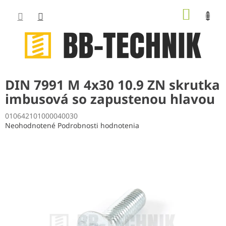
Prejsť
NÁKUP
na
obsah
KOŠÍK
DIN 7991 M 4x30 10.9 ZN skrutka
imbusová so zapustenou hlavou
010642101000040030
Priemerné
Neohodnotené
Podrobnosti hodnotenia
hodnotenie
produktu
je
0,0
z
5
hviezdičiek.