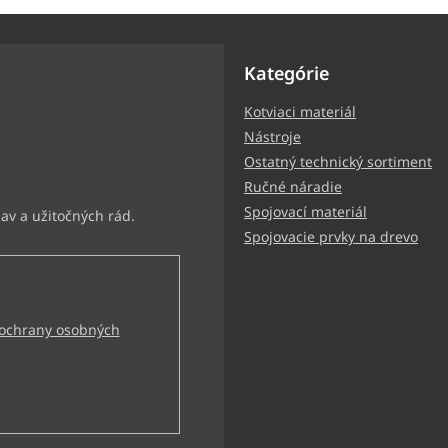
Kategórie
Kotviaci materiál
ter
Nástroje
ormácie o nových produktoch
Ostatný technický sortiment
Ručné náradie
Spojovací materiál
Spojovacie prvky na drevo
ochrany osobných