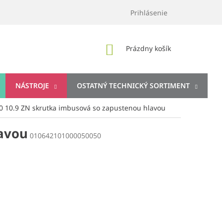
Prihlásenie
NÁKUPNÝ
Prázdny košík
KOŠÍK
NÁSTROJE
OSTATNÝ TECHNICKÝ SORTIMENT
0 10.9 ZN skrutka imbusová so zapustenou hlavou
lavou
010642101000050050