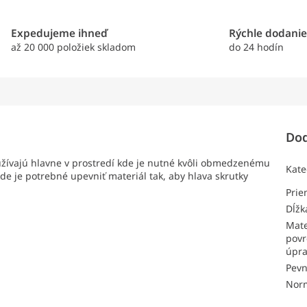
Expedujeme ihneď
Rýchle dodani
až 20 000 položiek skladom
do 24 hodín
Dod
žívajú hlavne v prostredí kde je nutné kvôli obmedzenému
Kate
de je potrebné upevniť materiál tak, aby hlava skrutky
Pri
Dĺžk
Mate
povr
úpr
Pevn
Nor