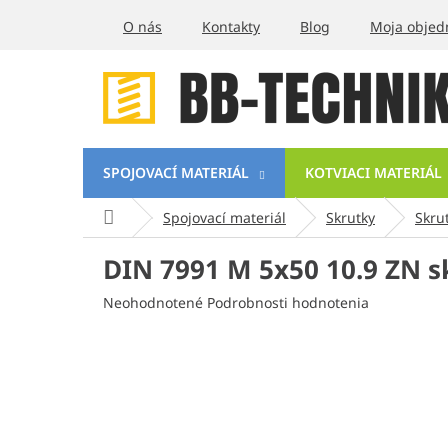
Prejsť
O nás
Kontakty
Blog
Moja objed
na
obsah
SPOJOVACÍ MATERIÁL
KOTVIACI MATERIÁL
Domov
Spojovací materiál
Skrutky
Skru
DIN 7991 M 5x50 10.9 ZN 
Priemerné
Neohodnotené
Podrobnosti hodnotenia
hodnotenie
produktu
je
0,0
z
5
hviezdičiek.