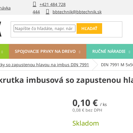
+421 484 728
návka
444
bbtechnik@bbtechnik.sk
HĽADAŤ
SPOJOVACIE PRVKY NA DREVO
RUČNÉ NÁRADIE
tky so zapustenou hlavou na imbus DIN 7991
DIN 7991 M 5x5
skrutka imbusová so zapustenou h
0,10 €
/ ks
0,08 € bez DPH
Jednotková
Skladom
cena: