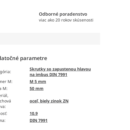
e
Odborné poradenstvo
viac ako 20 rokov skúsenosti
atočné parametre
Skrutky so zapustenou hlavou
gória
:
na imbus DIN 7991
emer M
:
M 5 mm
a M
:
50 mm
riál,
chová
oceľ, biely zinok ZN
ava
:
osť
:
10.9
ma
:
DIN 7991