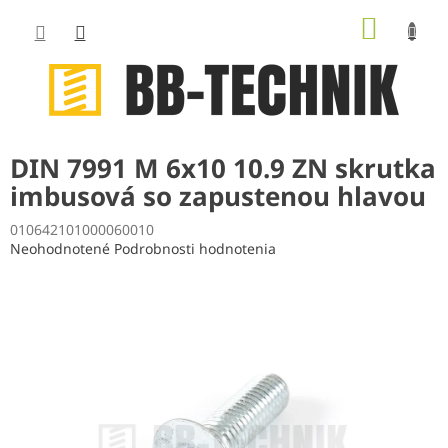
Prejsť
NÁKUP
na
obsah
KOŠÍK
DIN 7991 M 6x10 10.9 ZN skrutka
imbusová so zapustenou hlavou
010642101000060010
Priemerné
Neohodnotené
Podrobnosti hodnotenia
hodnotenie
produktu
je
0,0
z
5
hviezdičiek.