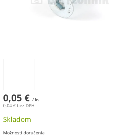
0,05 €
/ ks
0,04 € bez DPH
Jednotková
Skladom
cena:
Možnosti doručenia