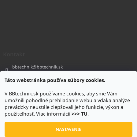
Kontakt
bbtechnik
@
bbtechnik.sk
+421 484 728 444
Táto webstránka používa súbory cookies.
BB-TECHNIK s.r.o
V BBtechnik.sk používame cookies, aby sme Vám
bbtechnik
umožnili pohodlné prehliadanie webu a vďaka analýze
https://www.youtube.com/@bb-techniks.r.o.7746
prevádzky neustále zlepšovali jeho funkcie, výkon a
použiteľnosť. Viac informácií
>>> TU
.
Vytvoril Shoptet
NASTAVENIE