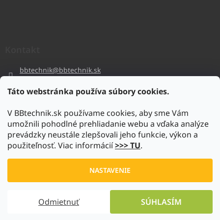
Kontakt
bbtechnik
@
bbtechnik.sk
+421 484 728 444
Táto webstránka používa súbory cookies.
BB-TECHNIK s.r.o
V BBtechnik.sk používame cookies, aby sme Vám
bbtechnik
umožnili pohodlné prehliadanie webu a vďaka analýze
https://www.youtube.com/@bb-techniks.r.o.7746
prevádzky neustále zlepšovali jeho funkcie, výkon a
použiteľnosť. Viac informácií
>>> TU
.
Vytvoril Shoptet
NASTAVENIE
Copyright 2026
www.bbtechnik.sk
. Všetky práva vyhradené.
Odmietnuť
SÚHLASÍM
Upraviť nastavenie cookies