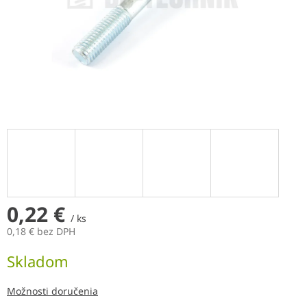
0,22 €
/ ks
0,18 € bez DPH
Jednotková
Skladom
cena:
Možnosti doručenia