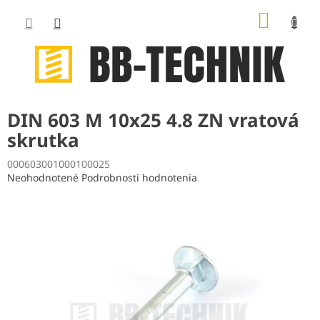
Prejsť
NÁKUP
na
obsah
KOŠÍK
DIN 603 M 10x25 4.8 ZN vratová
skrutka
000603001000100025
Priemerné
Neohodnotené
Podrobnosti hodnotenia
hodnotenie
produktu
je
0,0
z
5
hviezdičiek.