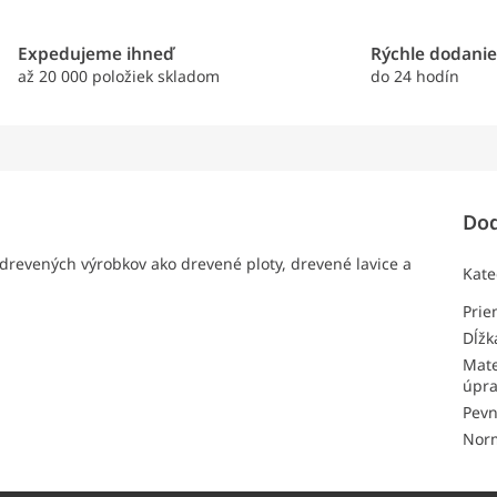
Expedujeme ihneď
Rýchle dodani
až 20 000 položiek skladom
do 24 hodín
Dod
 drevených výrobkov ako drevené ploty, drevené lavice a
Kate
Pri
Dĺžk
Mate
úpr
Pevn
Nor