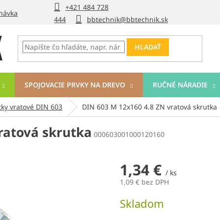
+421 484 728
návka
444
bbtechnik@bbtechnik.sk
HĽADAŤ
SPOJOVACIE PRVKY NA DREVO
RUČNÉ NÁRADIE
tky vratové DIN 603
DIN 603 M 12x160 4.8 ZN vratová skrutka
ratová skrutka
000603001000120160
1,34 €
/ ks
1,09 € bez DPH
Jednotková
Skladom
cena: