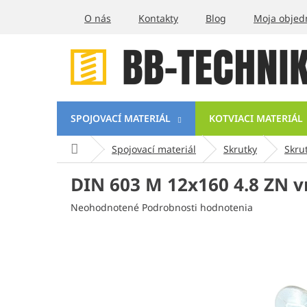
Prejsť
O nás
Kontakty
Blog
Moja objed
na
obsah
SPOJOVACÍ MATERIÁL
KOTVIACI MATERIÁL
Domov
Spojovací materiál
Skrutky
Skru
DIN 603 M 12x160 4.8 ZN v
Priemerné
Neohodnotené
Podrobnosti hodnotenia
hodnotenie
produktu
je
0,0
z
5
hviezdičiek.