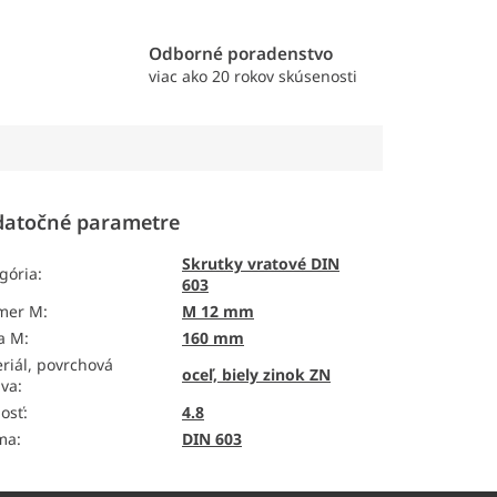
e
Odborné poradenstvo
viac ako 20 rokov skúsenosti
atočné parametre
Skrutky vratové DIN
gória
:
603
emer M
:
M 12 mm
a M
:
160 mm
riál, povrchová
oceľ, biely zinok ZN
ava
:
osť
:
4.8
ma
:
DIN 603