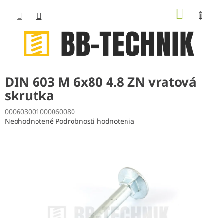
Prejsť
NÁKUP
na
obsah
KOŠÍK
DIN 603 M 6x80 4.8 ZN vratová
skrutka
000603001000060080
Priemerné
Neohodnotené
Podrobnosti hodnotenia
hodnotenie
produktu
je
0,0
z
5
hviezdičiek.