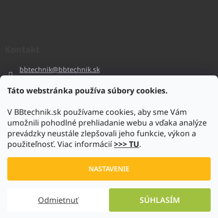
Kontakt
bbtechnik
@
bbtechnik.sk
+421 484 728 444
Táto webstránka používa súbory cookies.
BB-TECHNIK s.r.o
V BBtechnik.sk používame cookies, aby sme Vám
bbtechnik
umožnili pohodlné prehliadanie webu a vďaka analýze
https://www.youtube.com/@bb-techniks.r.o.7746
prevádzky neustále zlepšovali jeho funkcie, výkon a
použiteľnosť. Viac informácií
>>> TU
.
Vytvoril Shoptet
NASTAVENIE
Copyright 2026
www.bbtechnik.sk
. Všetky práva vyhradené.
Odmietnuť
SÚHLASÍM
Upraviť nastavenie cookies