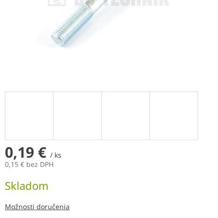
0,19 €
/ ks
0,15 € bez DPH
Jednotková
Skladom
cena:
Možnosti doručenia