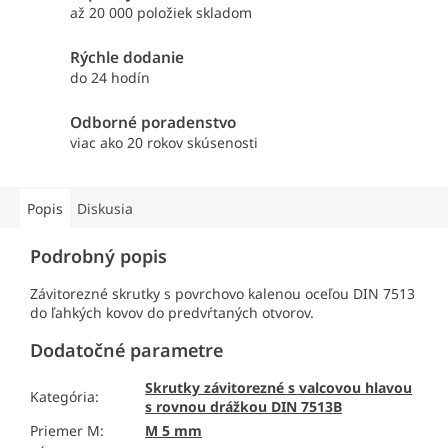
až 20 000 položiek skladom
Rýchle dodanie
do 24 hodín
Odborné poradenstvo
viac ako 20 rokov skúsenosti
Popis
Diskusia
Podrobný popis
Závitorezné skrutky s povrchovo kalenou oceľou DIN 7513
do ľahkých kovov do predvŕtaných otvorov.
Dodatočné parametre
Skrutky závitorezné s valcovou hlavou
Kategória
:
s rovnou drážkou DIN 7513B
Priemer M
:
M 5 mm