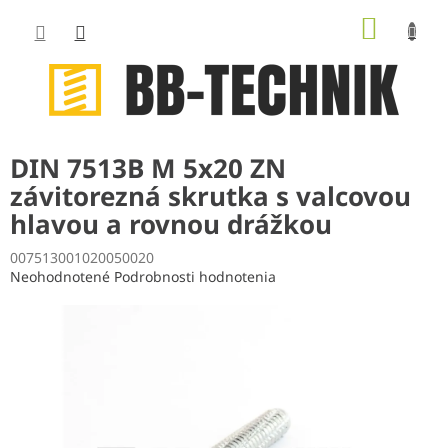
Prejsť
NÁKUP
na
obsah
KOŠÍK
DIN 7513B M 5x20 ZN
závitorezná skrutka s valcovou
hlavou a rovnou drážkou
007513001020050020
Priemerné
Neohodnotené
Podrobnosti hodnotenia
hodnotenie
produktu
je
0,0
z
5
hviezdičiek.