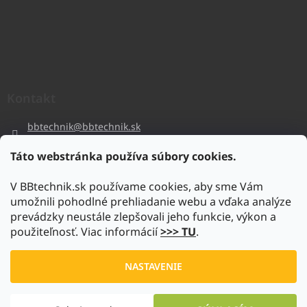
Kontakt
bbtechnik
@
bbtechnik.sk
+421 484 728 444
Táto webstránka používa súbory cookies.
BB-TECHNIK s.r.o
V BBtechnik.sk používame cookies, aby sme Vám
bbtechnik
umožnili pohodlné prehliadanie webu a vďaka analýze
https://www.youtube.com/@bb-techniks.r.o.7746
prevádzky neustále zlepšovali jeho funkcie, výkon a
použiteľnosť. Viac informácií
>>> TU
.
Vytvoril Shoptet
NASTAVENIE
Copyright 2026
www.bbtechnik.sk
. Všetky práva vyhradené.