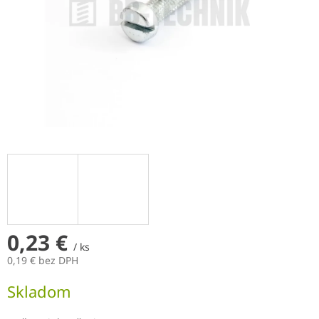
0,23 €
/ ks
0,19 € bez DPH
Jednotková
Skladom
cena: