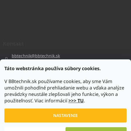
Kontakt
bbtechnik
@
bbtechnik.sk
+421 484 728 444
Táto webstránka používa súbory cookies.
BB-TECHNIK s.r.o
V BBtechnik.sk používame cookies, aby sme Vám
bbtechnik
umožnili pohodlné prehliadanie webu a vďaka analýze
https://www.youtube.com/@bb-techniks.r.o.7746
prevádzky neustále zlepšovali jeho funkcie, výkon a
použiteľnosť. Viac informácií
>>> TU
.
Vytvoril Shoptet
NASTAVENIE
Copyright 2026
www.bbtechnik.sk
. Všetky práva vyhradené.