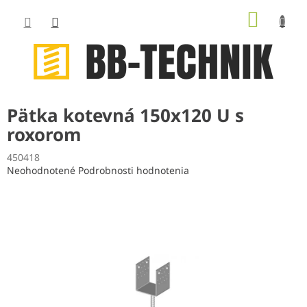
Prejsť
NÁKUP
na
obsah
KOŠÍK
Pätka kotevná 150x120 U s
roxorom
450418
Priemerné
Neohodnotené
Podrobnosti hodnotenia
hodnotenie
produktu
je
0,0
z
5
hviezdičiek.