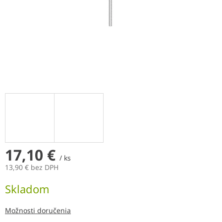
17,10 €
/ ks
13,90 € bez DPH
Jednotková
Skladom
cena:
Možnosti doručenia