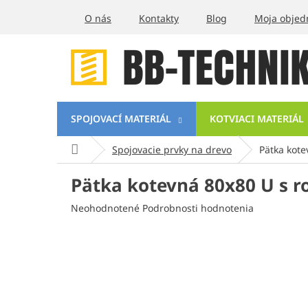
Prejsť
O nás
Kontakty
Blog
Moja objed
na
obsah
SPOJOVACÍ MATERIÁL
KOTVIACI MATERIÁL
Domov
Spojovacie prvky na drevo
Pätka kote
Pätka kotevná 80x80 U s 
Priemerné
Neohodnotené
Podrobnosti hodnotenia
hodnotenie
produktu
je
0,0
z
5
hviezdičiek.