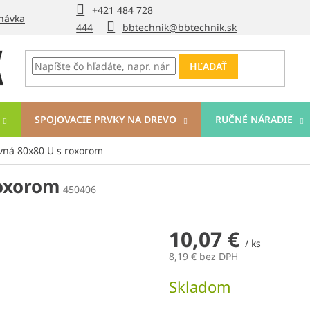
+421 484 728
návka
444
bbtechnik@bbtechnik.sk
HĽADAŤ
SPOJOVACIE PRVKY NA DREVO
RUČNÉ NÁRADIE
vná 80x80 U s roxorom
roxorom
450406
10,07 €
/ ks
8,19 € bez DPH
Jednotková
Skladom
cena: