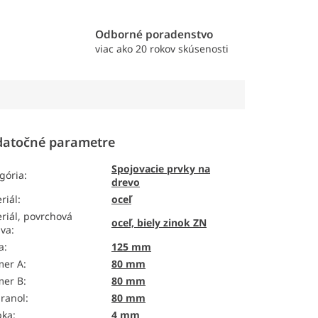
e
Odborné poradenstvo
viac ako 20 rokov skúsenosti
atočné parametre
Spojovacie prvky na
gória
:
drevo
riál
:
oceľ
riál, povrchová
oceľ, biely zinok ZN
ava
:
a
:
125 mm
mer A
:
80 mm
mer B
:
80 mm
ranol
:
80 mm
bka
:
4 mm