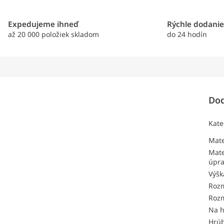
Expedujeme ihneď
Rýchle dodani
až 20 000 položiek skladom
do 24 hodín
Dod
Kate
Mate
Mate
úpr
Výšk
Roz
Roz
Na h
Hrú