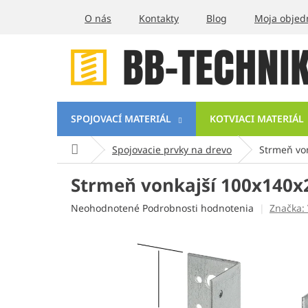
Prejsť
O nás
Kontakty
Blog
Moja objed
na
obsah
SPOJOVACÍ MATERIÁL
KOTVIACI MATERIÁL
Domov
Spojovacie prvky na drevo
Strmeň vo
Strmeň vonkajší 100x140x
Priemerné
Neohodnotené
Podrobnosti hodnotenia
Značka:
hodnotenie
produktu
je
0,0
z
5
hviezdičiek.