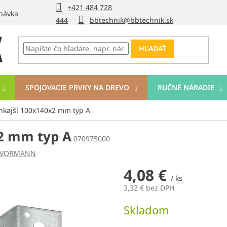
+421 484 728
návka
444
bbtechnik@bbtechnik.sk
HĽADAŤ
SPOJOVACIE PRVKY NA DREVO
RUČNÉ NÁRADIE
nkajší 100x140x2 mm typ A
2 mm typ A
070975000
VORMANN
4,08 €
/ ks
3,32 € bez DPH
Jednotková
Skladom
cena: