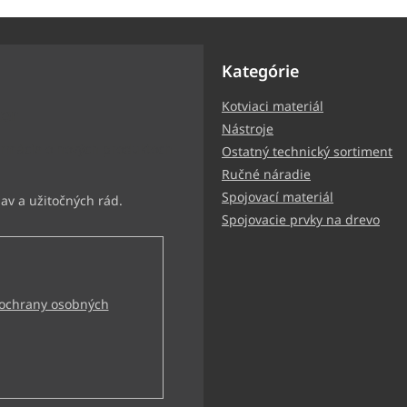
Kategórie
Kotviaci materiál
ter
Nástroje
ormácie o nových produktoch
Ostatný technický sortiment
Ručné náradie
Spojovací materiál
Spojovacie prvky na drevo
ochrany osobných