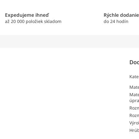
Expedujeme ihneď
Rýchle dodani
až 20 000 položiek skladom
do 24 hodín
Dod
Kate
Mate
Mate
úpr
Roz
Roz
Výro
Hrú