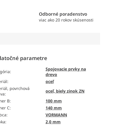
e
Odborné poradenstvo
viac ako 20 rokov skúsenosti
atočné parametre
Spojovacie prvky na
gória
:
drevo
riál
:
oceľ
riál, povrchová
oceľ, biely zinok ZN
ava
:
mer B
:
100 mm
mer C
:
140 mm
bca
:
VORMANN
bka
:
2,0 mm