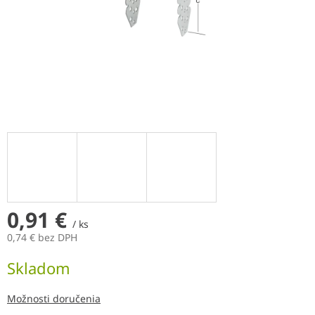
0,91 €
/ ks
0,74 € bez DPH
Jednotková
Skladom
cena:
Možnosti doručenia