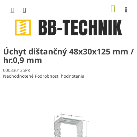
Prejsť
NÁKUP
na
obsah
KOŠÍK
Úchyt dištančný 48x30x125 mm /
hr.0,9 mm
000330125PR
Priemerné
Neohodnotené
Podrobnosti hodnotenia
hodnotenie
produktu
je
0,0
z
5
hviezdičiek.