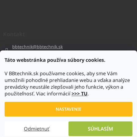
Kontakt
bbtechnik
@
bbtechnik.sk
+421 484 728 444
Táto webstránka používa súbory cookies.
BB-TECHNIK s.r.o
V BBtechnik.sk používame cookies, aby sme Vám
bbtechnik
umožnili pohodlné prehliadanie webu a vďaka analýze
https://www.youtube.com/@bb-techniks.r.o.7746
prevádzky neustále zlepšovali jeho funkcie, výkon a
použiteľnosť. Viac informácií
>>> TU
.
Vytvoril Shoptet
NASTAVENIE
Copyright 2026
www.bbtechnik.sk
. Všetky práva vyhradené.
Odmietnuť
SÚHLASÍM
Upraviť nastavenie cookies