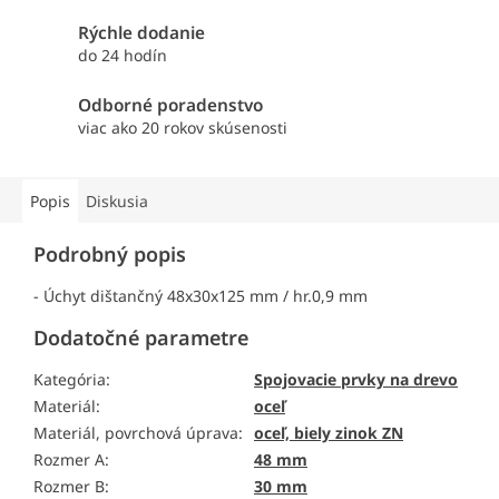
Rýchle dodanie
do 24 hodín
Odborné poradenstvo
viac ako 20 rokov skúsenosti
Popis
Diskusia
Podrobný popis
- Úchyt dištančný 48x30x125 mm / hr.0,9 mm
Dodatočné parametre
Kategória
:
Spojovacie prvky na drevo
Materiál
:
oceľ
Materiál, povrchová úprava
:
oceľ, biely zinok ZN
Rozmer A
:
48 mm
Rozmer B
:
30 mm