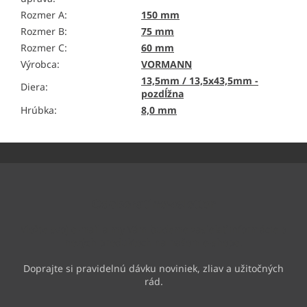
Rozmer A
:
150 mm
Rozmer B
:
75 mm
Rozmer C
:
60 mm
Výrobca
:
VORMANN
13,5mm / 13,5x43,5mm -
Diera
:
pozdĺžna
Hrúbka
:
8,0 mm
Z
á
p
ä
Odoberať newsletter
t
i
Vložte svoj e-mail a my Vám budeme zasielať informácie o
e
nových produktoch na našom e-shope.