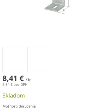
8,41 €
/ ks
6,84 € bez DPH
Jednotková
Skladom
cena:
Možnosti doručenia