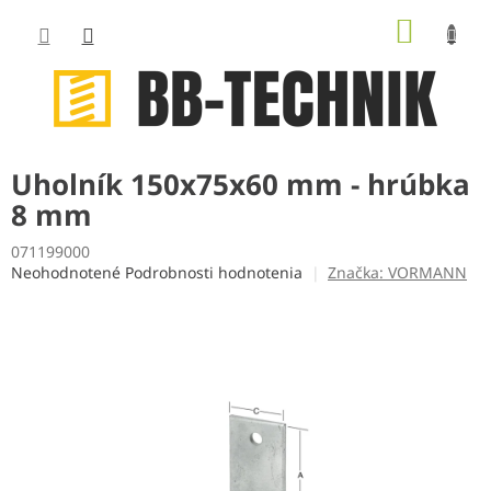
Prejsť
NÁKUP
na
obsah
KOŠÍK
Uholník 150x75x60 mm - hrúbka
8 mm
071199000
Priemerné
Neohodnotené
Podrobnosti hodnotenia
Značka:
VORMANN
hodnotenie
produktu
je
0,0
z
5
hviezdičiek.