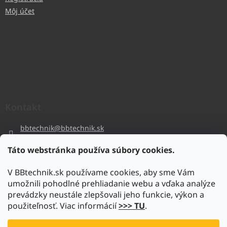
Môj účet
Kontakt
bbtechnik
@
bbtechnik.sk
+421 484 728 444
Táto webstránka používa súbory cookies.
BB-TECHNIK s.r.o
V BBtechnik.sk používame cookies, aby sme Vám
bbtechnik
umožnili pohodlné prehliadanie webu a vďaka analýze
https://www.youtube.com/@bb-techniks.r.o.7746
prevádzky neustále zlepšovali jeho funkcie, výkon a
použiteľnosť. Viac informácií
>>> TU
.
Vytvoril Shoptet