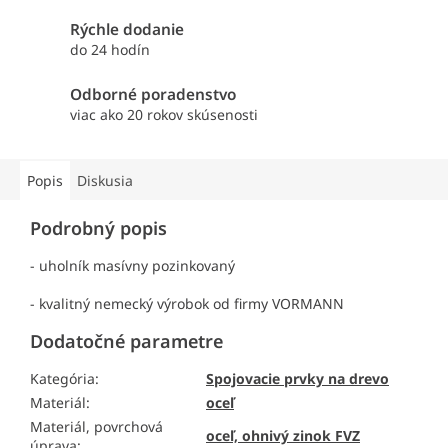
Rýchle dodanie
do 24 hodín
Odborné poradenstvo
viac ako 20 rokov skúsenosti
Popis
Diskusia
Podrobný popis
- uholník masívny pozinkovaný
- kvalitný nemecký výrobok od firmy VORMANN
Dodatočné parametre
Kategória
:
Spojovacie prvky na drevo
Materiál
:
oceľ
Materiál, povrchová
oceľ, ohnivý zinok FVZ
úprava
: