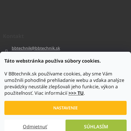
Kontakt
bbtechnik
@
bbtechnik.sk
+421 484 728 444
Táto webstránka používa súbory cookies.
BB-TECHNIK s.r.o
V BBtechnik.sk používame cookies, aby sme Vám
bbtechnik
umožnili pohodlné prehliadanie webu a vďaka analýze
https://www.youtube.com/@bb-techniks.r.o.7746
prevádzky neustále zlepšovali jeho funkcie, výkon a
použiteľnosť. Viac informácií
>>> TU
.
Vytvoril Shoptet
NASTAVENIE
Copyright 2026
www.bbtechnik.sk
. Všetky práva vyhradené.
Odmietnuť
SÚHLASÍM
Upraviť nastavenie cookies