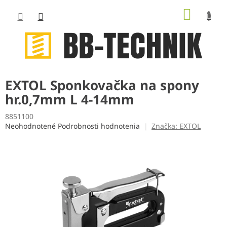
Prejsť
NÁKUP
na
obsah
KOŠÍK
EXTOL Sponkovačka na spony
hr.0,7mm L 4-14mm
8851100
Priemerné
Neohodnotené
Podrobnosti hodnotenia
Značka:
EXTOL
hodnotenie
produktu
je
0,0
z
5
hviezdičiek.