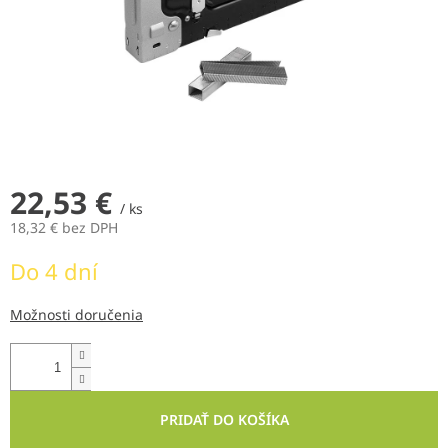
22,53 €
/ ks
18,32 € bez DPH
Jednotková
Do 4 dní
cena:
Možnosti doručenia
PRIDAŤ DO KOŠÍKA