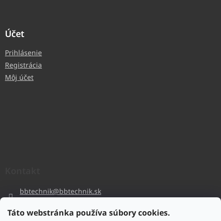
Účet
Prihlásenie
Registrácia
Môj účet
Kontakt
bbtechnik
@
bbtechnik.sk
+421 484 728 444
Táto webstránka používa súbory cookies.
BB-TECHNIK s.r.o