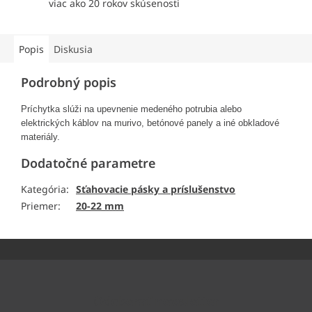
viac ako 20 rokov skúsenosti
Popis
Diskusia
Podrobný popis
Príchytka slúži na upevnenie medeného potrubia alebo
elektrických káblov na murivo, betónové panely a iné obkladové
materiály.
Dodatočné parametre
Kategória
:
Sťahovacie pásky a príslušenstvo
Priemer
:
20-22 mm
Z
á
p
ä
Odoberať newsletter
t