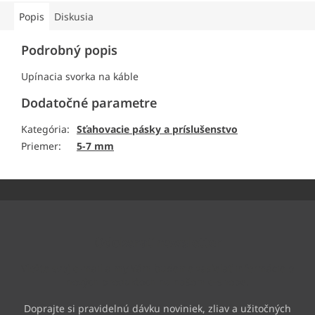
Popis
Diskusia
Podrobný popis
Upínacia svorka na káble
Dodatočné parametre
Kategória
:
Sťahovacie pásky a príslušenstvo
Priemer
:
5-7 mm
Z
á
p
ä
Odoberať newsletter
t
i
Vložte svoj e-mail a my Vám budeme zasielať informácie o
e
nových produktoch na našom e-shope.