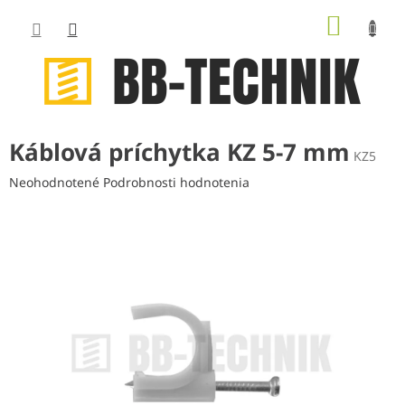
Prejsť
NÁKUP
na
obsah
KOŠÍK
Káblová príchytka KZ 5-7 mm
KZ5
Priemerné
Neohodnotené
Podrobnosti hodnotenia
hodnotenie
produktu
je
0,0
z
5
hviezdičiek.