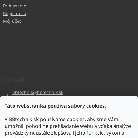
Prihlásenie
Registrácia
Môj účet
Kontakt
bbtechnik
@
bbtechnik.sk
+421 484 728 444
Táto webstránka používa súbory cookies.
BB-TECHNIK s.r.o
V BBtechnik.sk používame cookies, aby sme Vám
bbtechnik
umožnili pohodlné prehliadanie webu a vďaka analýze
https://www.youtube.com/@bb-techniks.r.o.7746
prevádzky neustále zlepšovali jeho funkcie, výkon a