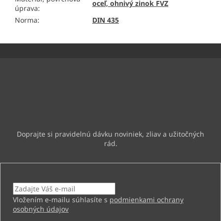
oceľ, ohnivý zinok FVZ
úprava
:
Norma
:
DIN 435
Z
á
p
ä
Odoberať newsletter
t
i
Vložte svoj e-mail a my Vám budeme zasielať informácie o
e
nových produktoch na našom e-shope.
Email
Vložením e-mailu súhlasíte s
podmienkami ochrany
osobných údajov