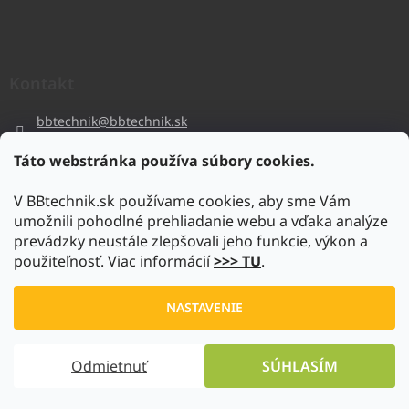
Kontakt
bbtechnik
@
bbtechnik.sk
+421 484 728 444
Táto webstránka používa súbory cookies.
BB-TECHNIK s.r.o
V BBtechnik.sk používame cookies, aby sme Vám
bbtechnik
umožnili pohodlné prehliadanie webu a vďaka analýze
https://www.youtube.com/@bb-techniks.r.o.7746
prevádzky neustále zlepšovali jeho funkcie, výkon a
použiteľnosť. Viac informácií
>>> TU
.
Vytvoril Shoptet
NASTAVENIE
Copyright 2026
www.bbtechnik.sk
. Všetky práva vyhradené.
Odmietnuť
SÚHLASÍM
Upraviť nastavenie cookies