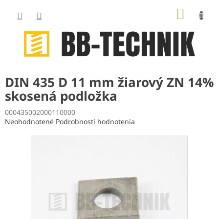
Prejsť
NÁKUP
na
obsah
KOŠÍK
DIN 435 D 11 mm žiarový ZN 14%
skosená podložka
000435002000110000
Priemerné
Neohodnotené
Podrobnosti hodnotenia
hodnotenie
produktu
je
0,0
z
5
hviezdičiek.