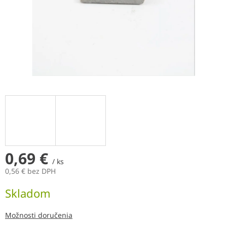
0,69 €
/ ks
0,56 € bez DPH
Jednotková
Skladom
cena:
Možnosti doručenia