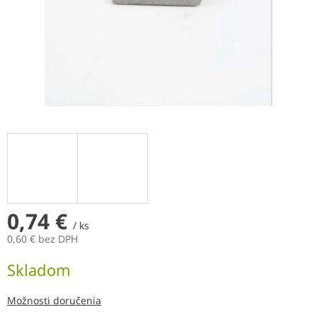
0,74 €
/ ks
0,60 € bez DPH
Jednotková
Skladom
cena:
Možnosti doručenia