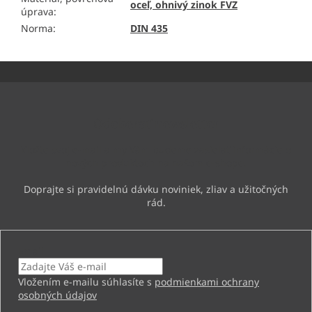
oceľ, ohnivý zinok FVZ
úprava
:
Norma
:
DIN 435
Z
á
p
ä
Odoberať newsletter
t
i
Vložte svoj e-mail a my Vám budeme zasielať informácie o
e
nových produktoch na našom e-shope.
Email
Vložením e-mailu súhlasíte s
podmienkami ochrany
osobných údajov