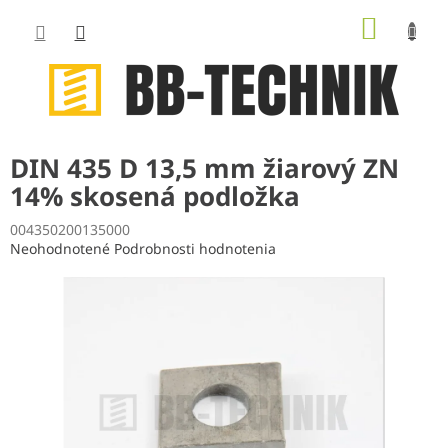
Prejsť
NÁKUP
na
obsah
KOŠÍK
DIN 435 D 13,5 mm žiarový ZN
14% skosená podložka
004350200135000
Priemerné
Neohodnotené
Podrobnosti hodnotenia
hodnotenie
produktu
je
0,0
z
5
hviezdičiek.