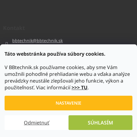
Kontakt
bbtechnik
@
bbtechnik.sk
+421 484 728 444
Táto webstránka používa súbory cookies.
BB-TECHNIK s.r.o
V BBtechnik.sk používame cookies, aby sme Vám
bbtechnik
umožnili pohodlné prehliadanie webu a vďaka analýze
https://www.youtube.com/@bb-techniks.r.o.7746
prevádzky neustále zlepšovali jeho funkcie, výkon a
použiteľnosť. Viac informácií
>>> TU
.
Vytvoril Shoptet
NASTAVENIE
Copyright 2026
www.bbtechnik.sk
. Všetky práva vyhradené.
Odmietnuť
SÚHLASÍM
Upraviť nastavenie cookies