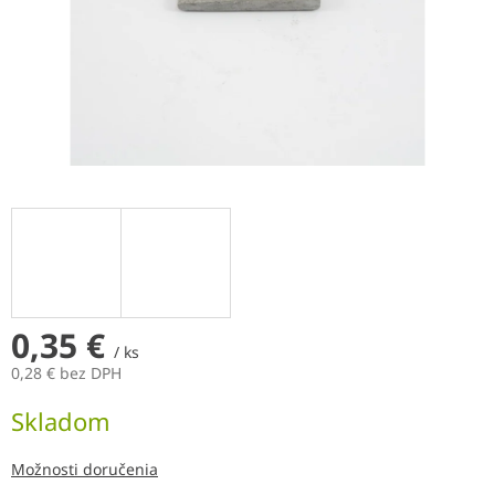
0,35 €
/ ks
0,28 € bez DPH
Jednotková
Skladom
cena:
Možnosti doručenia