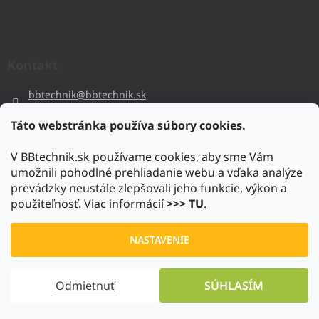
Kontakt
bbtechnik
@
bbtechnik.sk
+421 484 728 444
Táto webstránka používa súbory cookies.
BB-TECHNIK s.r.o
V BBtechnik.sk používame cookies, aby sme Vám
bbtechnik
umožnili pohodlné prehliadanie webu a vďaka analýze
https://www.youtube.com/@bb-techniks.r.o.7746
prevádzky neustále zlepšovali jeho funkcie, výkon a
použiteľnosť. Viac informácií
>>> TU
.
Vytvoril Shoptet
NASTAVENIE
Copyright 2026
www.bbtechnik.sk
. Všetky práva vyhradené.
Odmietnuť
SÚHLASÍM
Upraviť nastavenie cookies