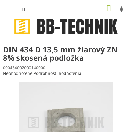
Prejsť
NÁKUP
na
obsah
KOŠÍK
DIN 434 D 13,5 mm žiarový ZN
8% skosená podložka
000434002000140000
Priemerné
Neohodnotené
Podrobnosti hodnotenia
hodnotenie
produktu
je
0,0
z
5
hviezdičiek.