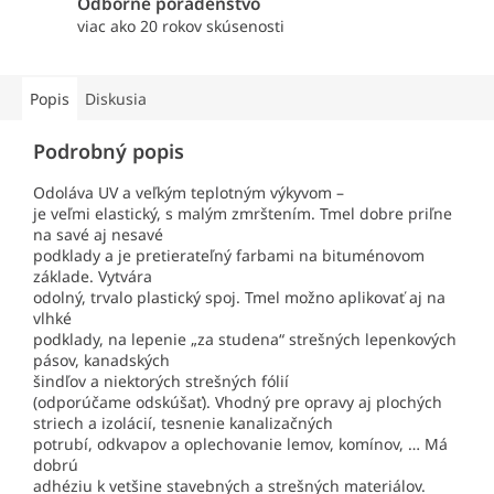
Odborné poradenstvo
viac ako 20 rokov skúsenosti
Popis
Diskusia
Podrobný popis
Odoláva UV a veľkým teplotným výkyvom –
je veľmi elastický, s malým zmrštením. Tmel dobre priľne
na savé aj nesavé
podklady a je pretierateľný farbami na bituménovom
základe. Vytvára
odolný, trvalo plastický spoj. Tmel možno aplikovať aj na
vlhké
podklady, na lepenie „za studena“ strešných lepenkových
pásov, kanadských
šindľov a niektorých strešných fólií
(odporúčame odskúšať). Vhodný pre opravy aj plochých
striech a izolácií, tesnenie kanalizačných
potrubí, odkvapov a oplechovanie lemov, komínov, … Má
dobrú
adhéziu k vetšine stavebných a strešných materiálov.