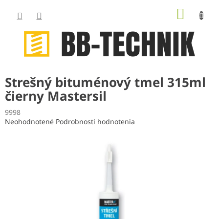
Prejsť
NÁKUP
na
obsah
KOŠÍK
Strešný bituménový tmel 315ml
čierny Mastersil
9998
Priemerné
Neohodnotené
Podrobnosti hodnotenia
hodnotenie
produktu
je
0,0
z
5
hviezdičiek.