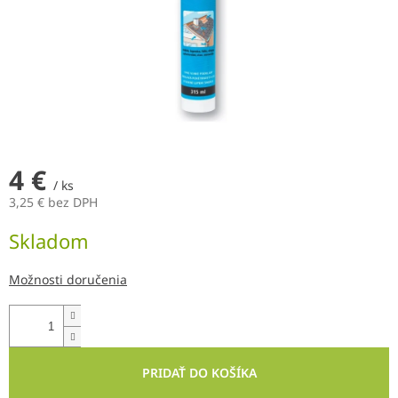
4 €
/ ks
3,25 € bez DPH
Jednotková
Skladom
cena:
Možnosti doručenia
PRIDAŤ DO KOŠÍKA