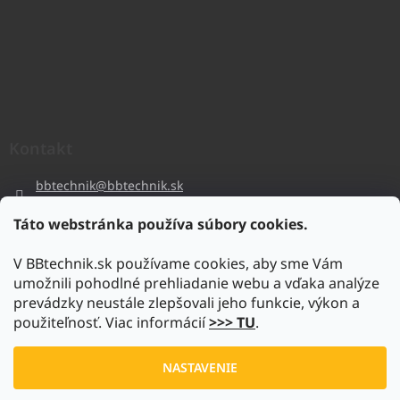
Kontakt
bbtechnik
@
bbtechnik.sk
+421 484 728 444
Táto webstránka používa súbory cookies.
BB-TECHNIK s.r.o
V BBtechnik.sk používame cookies, aby sme Vám
bbtechnik
umožnili pohodlné prehliadanie webu a vďaka analýze
https://www.youtube.com/@bb-techniks.r.o.7746
prevádzky neustále zlepšovali jeho funkcie, výkon a
použiteľnosť. Viac informácií
>>> TU
.
Vytvoril Shoptet
NASTAVENIE