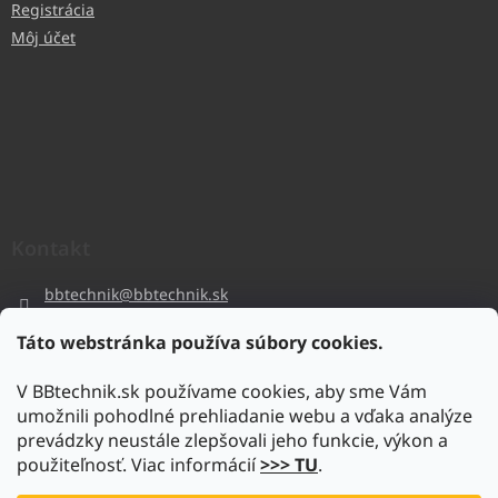
Registrácia
Môj účet
Kontakt
bbtechnik
@
bbtechnik.sk
+421 484 728 444
Táto webstránka používa súbory cookies.
BB-TECHNIK s.r.o
V BBtechnik.sk používame cookies, aby sme Vám
bbtechnik
umožnili pohodlné prehliadanie webu a vďaka analýze
https://www.youtube.com/@bb-techniks.r.o.7746
prevádzky neustále zlepšovali jeho funkcie, výkon a
použiteľnosť. Viac informácií
>>> TU
.