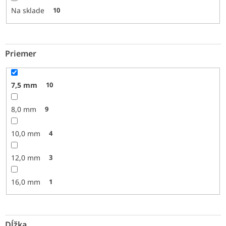
o
Na sklade
10
v
Priemer
7,5 mm
10
8,0 mm
9
10,0 mm
4
12,0 mm
3
16,0 mm
1
Dĺžka