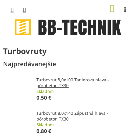
Prejsť
NÁKUP
na
obsah
KOŠÍK
Turbovruty
Najpredávanejšie
Turbovrut 8,0x100 Tanierová hlava -
pórobeton TX30
Skladom
0,50 €
Turbovrut 8,0x140 Zápustná hlava -
pórobeton TX30
Skladom
0,80 €