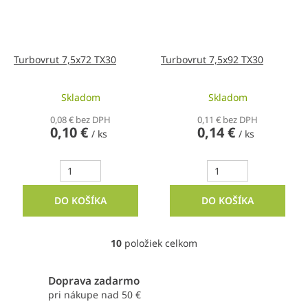
Turbovrut 7,5x72 TX30
Turbovrut 7,5x92 TX30
Skladom
Skladom
0,08 € bez DPH
0,11 € bez DPH
0,10 €
0,14 €
/ ks
/ ks
DO KOŠÍKA
DO KOŠÍKA
10
položiek celkom
O
v
l
Doprava zadarmo
á
pri nákupe nad 50 €
d