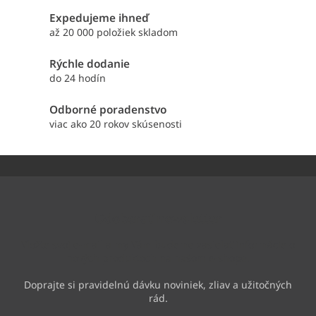
a
Expedujeme ihneď
c
i
až 20 000 položiek skladom
e
p
Rýchle dodanie
r
do 24 hodín
v
k
Odborné poradenstvo
y
viac ako 20 rokov skúsenosti
v
ý
p
Z
i
á
s
p
u
ä
Odoberať newsletter
t
i
Vložte svoj e-mail a my Vám budeme zasielať informácie o
e
nových produktoch na našom e-shope.