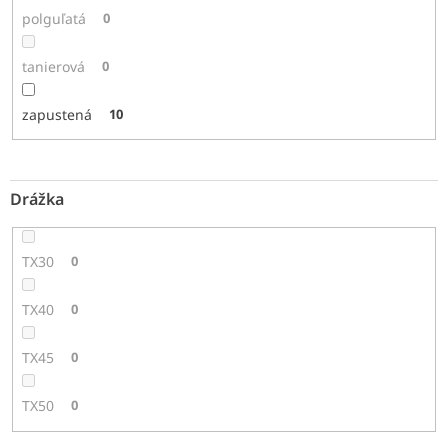
polguľatá
0
tanierová
0
zapustená
10
Drážka
TX30
0
TX40
0
TX45
0
TX50
0