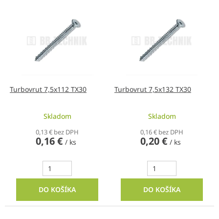
V
ý
p
i
s
p
r
o
d
Turbovrut 7,5x112 TX30
Turbovrut 7,5x132 TX30
u
k
Skladom
Skladom
t
o
0,13 € bez DPH
0,16 € bez DPH
0,16 €
0,20 €
v
/ ks
/ ks
DO KOŠÍKA
DO KOŠÍKA