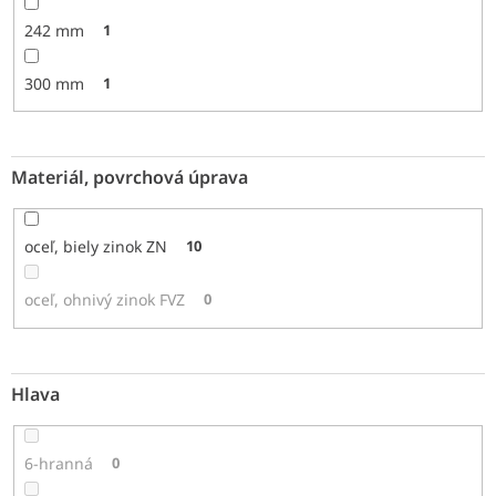
242 mm
1
300 mm
1
Materiál, povrchová úprava
oceľ, biely zinok ZN
10
oceľ, ohnivý zinok FVZ
0
Hlava
6-hranná
0