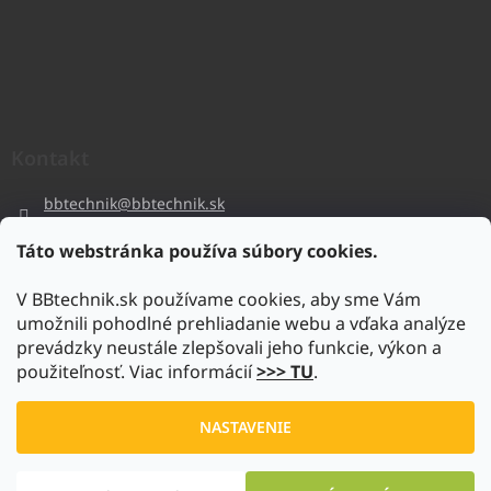
Kontakt
bbtechnik
@
bbtechnik.sk
+421 484 728 444
Táto webstránka používa súbory cookies.
BB-TECHNIK s.r.o
V BBtechnik.sk používame cookies, aby sme Vám
bbtechnik
umožnili pohodlné prehliadanie webu a vďaka analýze
https://www.youtube.com/@bb-techniks.r.o.7746
prevádzky neustále zlepšovali jeho funkcie, výkon a
použiteľnosť. Viac informácií
>>> TU
.
Vytvoril Shoptet
NASTAVENIE
Copyright 2026
www.bbtechnik.sk
. Všetky práva vyhradené.