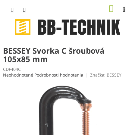
Prejsť
NÁKUP
na
obsah
KOŠÍK
BESSEY Svorka C šroubová
105x85 mm
CDF404C
Priemerné
Neohodnotené
Podrobnosti hodnotenia
Značka:
BESSEY
hodnotenie
produktu
je
0,0
z
5
hviezdičiek.