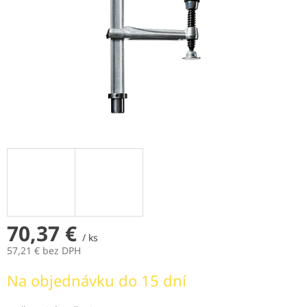
70,37 €
/ ks
57,21 € bez DPH
Jednotková
Na objednávku do 15 dní
cena: