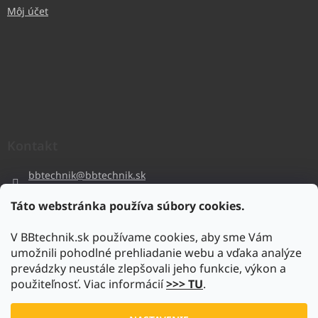
Môj účet
Kontakt
bbtechnik
@
bbtechnik.sk
+421 484 728 444
Táto webstránka používa súbory cookies.
BB-TECHNIK s.r.o
V BBtechnik.sk používame cookies, aby sme Vám
bbtechnik
umožnili pohodlné prehliadanie webu a vďaka analýze
https://www.youtube.com/@bb-techniks.r.o.7746
prevádzky neustále zlepšovali jeho funkcie, výkon a
použiteľnosť. Viac informácií
>>> TU
.
Vytvoril Shoptet