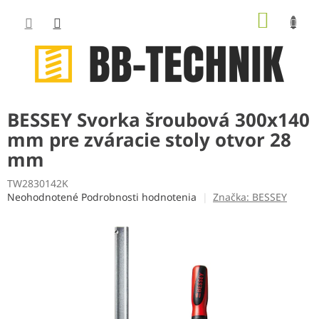
Prejsť
NÁKUP
na
obsah
KOŠÍK
BESSEY Svorka šroubová 300x140
mm pre zváracie stoly otvor 28
mm
TW2830142K
Priemerné
Neohodnotené
Podrobnosti hodnotenia
Značka:
BESSEY
hodnotenie
produktu
je
0,0
z
5
hviezdičiek.