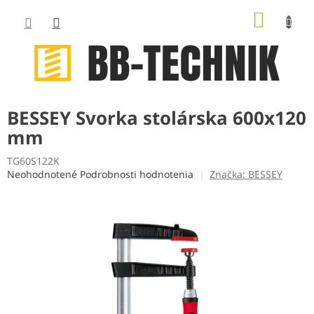
Prejsť
NÁKUP
na
obsah
KOŠÍK
BESSEY Svorka stolárska 600x120
mm
TG60S122K
Priemerné
Neohodnotené
Podrobnosti hodnotenia
Značka:
BESSEY
hodnotenie
produktu
je
0,0
z
5
hviezdičiek.