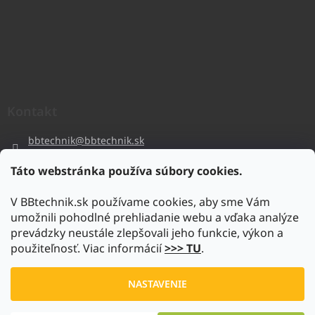
Kontakt
bbtechnik
@
bbtechnik.sk
+421 484 728 444
Táto webstránka používa súbory cookies.
BB-TECHNIK s.r.o
V BBtechnik.sk používame cookies, aby sme Vám
bbtechnik
umožnili pohodlné prehliadanie webu a vďaka analýze
https://www.youtube.com/@bb-techniks.r.o.7746
prevádzky neustále zlepšovali jeho funkcie, výkon a
použiteľnosť. Viac informácií
>>> TU
.
Vytvoril Shoptet
NASTAVENIE