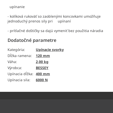
upínanie
- kolíková rukoväť so zaoblenými koncovkami umožňuje
jednoduchý prenos sily pri upínaní
- prítlačné doštičky sa dajú vymeniť bez použitia náradia
Dodatočné parametre
Kategória
:
Upínacie svorky
Dĺžka ramena
:
120 mm
Váha
:
2,00 kg
Výrobca
:
BESSEY
Upínacia dĺžka
:
400 mm
Upínacia sila
:
6000 N
Z
á
p
ä