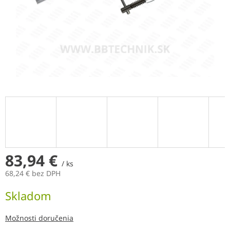
83,94 €
/ ks
68,24 € bez DPH
Jednotková
Skladom
cena:
Možnosti doručenia