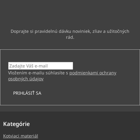
Odoberať newsletter
t
i
Vložte svoj e-mail a my Vám budeme zasielať informácie o
e
nových produktoch na našom e-shope.
Email
Vložením e-mailu súhlasíte s
podmienkami ochrany
osobných údajov
PRIHLÁSIŤ SA
Kategórie
Kotviaci materiál