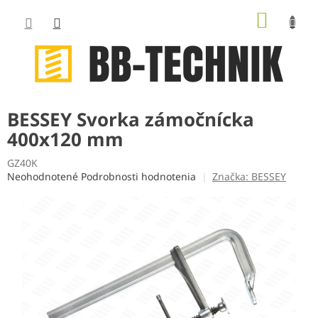
Prejsť
NÁKUP
na
obsah
KOŠÍK
BESSEY Svorka zámočnícka
400x120 mm
GZ40K
Priemerné
Neohodnotené
Podrobnosti hodnotenia
Značka:
BESSEY
hodnotenie
produktu
je
0,0
z
5
hviezdičiek.