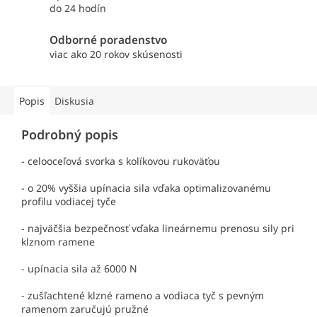
do 24 hodín
Odborné poradenstvo
viac ako 20 rokov skúsenosti
Popis
Diskusia
Podrobný popis
- celooceľová svorka s kolíkovou rukoväťou
- o 20% vyššia upínacia sila vďaka optimalizovanému
profilu vodiacej tyče
- najväčšia bezpečnosť vďaka lineárnemu prenosu sily pri
klznom ramene
- upínacia sila až 6000 N
- zušľachtené klzné rameno a vodiaca tyč s pevným
ramenom zaručujú pružné