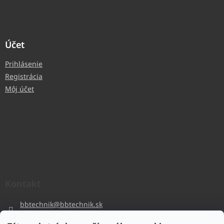
Účet
Prihlásenie
Registrácia
Môj účet
Kontakt
bbtechnik
@
bbtechnik.sk
+421 484 728 444