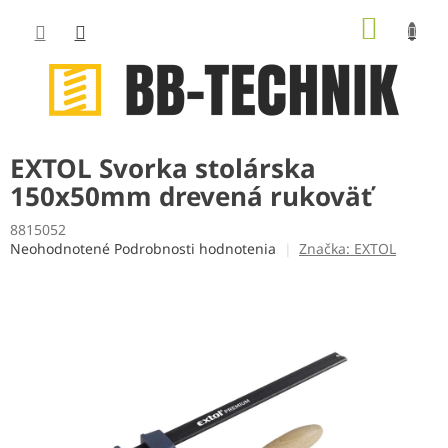
Prejsť
NÁKUP
na
obsah
KOŠÍK
EXTOL Svorka stolárska
150x50mm drevená rukoväť
8815052
Priemerné
Neohodnotené
Podrobnosti hodnotenia
Značka:
EXTOL
hodnotenie
produktu
je
0,0
z
5
hviezdičiek.