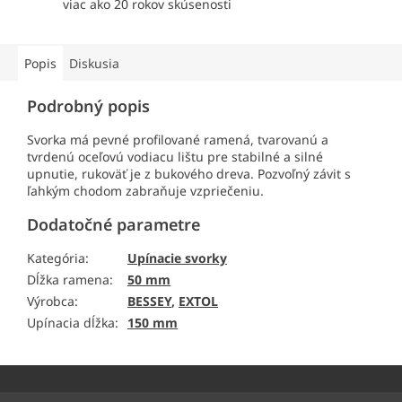
viac ako 20 rokov skúsenosti
Popis
Diskusia
Podrobný popis
Svorka má pevné profilované ramená, tvarovanú a
tvrdenú oceľovú vodiacu lištu pre stabilné a silné
upnutie, rukoväť je z bukového dreva. Pozvoľný závit s
ľahkým chodom zabraňuje vzpriečeniu.
Dodatočné parametre
Kategória
:
Upínacie svorky
Dĺžka ramena
:
50 mm
Výrobca
:
BESSEY
,
EXTOL
Upínacia dĺžka
:
150 mm
Z
á