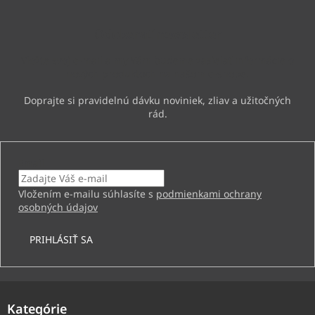
p
ä
Odoberať newsletter
t
i
Vložte svoj e-mail a my Vám budeme zasielať informácie o
e
nových produktoch na našom e-shope.
Email
Vložením e-mailu súhlasíte s
podmienkami ochrany
osobných údajov
PRIHLÁSIŤ SA
Kategórie