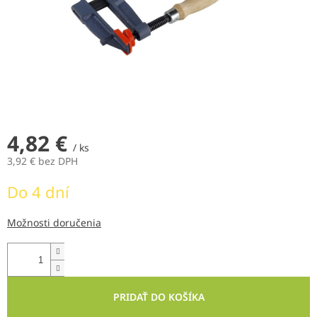
4,82 €
/ ks
3,92 € bez DPH
Jednotková
Do 4 dní
cena:
Možnosti doručenia
PRIDAŤ DO KOŠÍKA