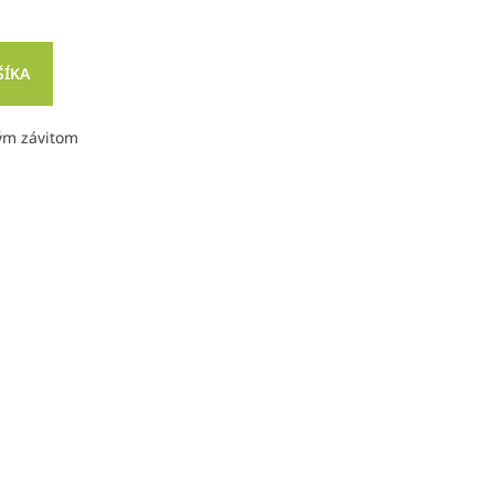
ŠÍKA
ným závitom