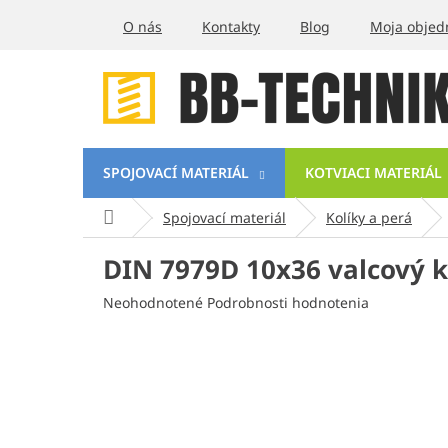
Prejsť
O nás
Kontakty
Blog
Moja objed
na
obsah
SPOJOVACÍ MATERIÁL
KOTVIACI MATERIÁL
Domov
Spojovací materiál
Kolíky a perá
DIN 7979D 10x36 valcový 
Priemerné
Neohodnotené
Podrobnosti hodnotenia
hodnotenie
produktu
je
0,0
z
5
hviezdičiek.