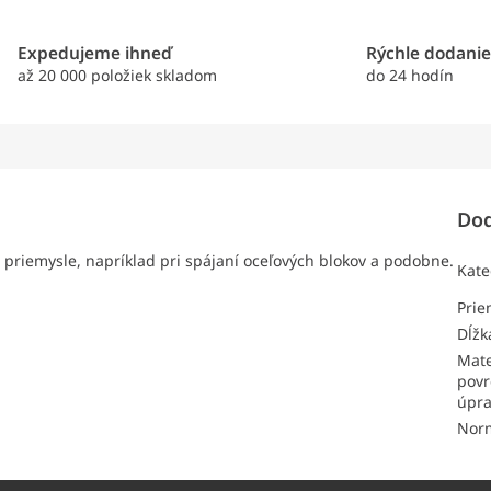
Expedujeme ihneď
Rýchle dodani
až 20 000 položiek skladom
do 24 hodín
Dod
m priemysle, napríklad pri spájaní oceľových blokov a podobne.
Kate
Prie
Dĺžk
Mate
povr
úpr
Nor