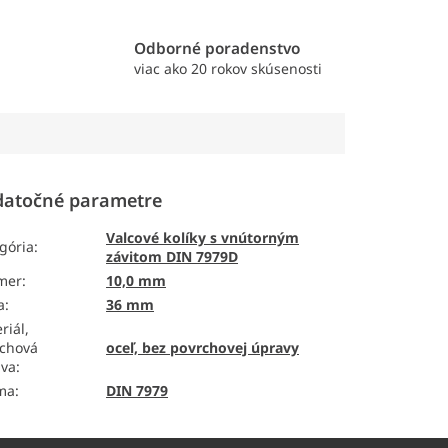
e
Odborné poradenstvo
viac ako 20 rokov skúsenosti
atočné parametre
Valcové kolíky s vnútorným
gória
:
závitom DIN 7979D
mer
:
10,0 mm
a
:
36 mm
riál,
chová
oceľ, bez povrchovej úpravy
ava
:
ma
:
DIN 7979