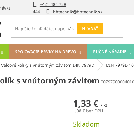
+421 484 728
návka
444
bbtechnik@bbtechnik.sk
HĽADAŤ
SPOJOVACIE PRVKY NA DREVO
RUČNÉ NÁRADIE
Valcové kolíky s vnútorným závitom DIN 7979D
DIN 7979D 10x
kolík s vnútorným závitom
0079790000401
1,33 €
/ ks
1,08 € bez DPH
Jednotková
Skladom
cena: