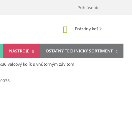
Prihlásenie
NÁKUPNÝ
Prázdny košík
KOŠÍK
NÁSTROJE
OSTATNÝ TECHNICKÝ SORTIMENT
36 valcový kolík s vnútorným závitom
00036