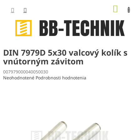
Prejsť
NÁKUP
na
obsah
KOŠÍK
DIN 7979D 5x30 valcový kolík s
vnútorným závitom
007979000040050030
Priemerné
Neohodnotené
Podrobnosti hodnotenia
hodnotenie
produktu
je
0,0
z
5
hviezdičiek.