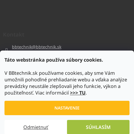
Kontakt
bbtechnik
@
bbtechnik.sk
+421 484 728 444
Táto webstránka používa súbory cookies.
BB-TECHNIK s.r.o
V BBtechnik.sk používame cookies, aby sme Vám
bbtechnik
umožnili pohodlné prehliadanie webu a vďaka analýze
https://www.youtube.com/@bb-techniks.r.o.7746
prevádzky neustále zlepšovali jeho funkcie, výkon a
použiteľnosť. Viac informácií
>>> TU
.
Vytvoril Shoptet
NASTAVENIE
Copyright 2026
www.bbtechnik.sk
. Všetky práva vyhradené.
Odmietnuť
SÚHLASÍM
Upraviť nastavenie cookies