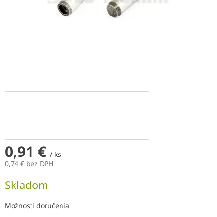
0,91 €
/ ks
0,74 € bez DPH
Jednotková
Skladom
cena:
Možnosti doručenia