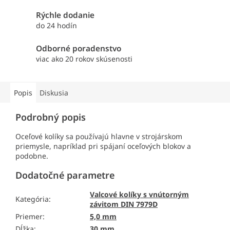
Rýchle dodanie
do 24 hodín
Odborné poradenstvo
viac ako 20 rokov skúsenosti
Popis
Diskusia
Podrobný popis
Oceľové kolíky sa používajú hlavne v strojárskom
priemysle, napríklad pri spájaní oceľových blokov a
podobne.
Dodatočné parametre
Valcové kolíky s vnútorným
Kategória
:
závitom DIN 7979D
Priemer
:
5,0 mm
Dĺžka
:
30 mm