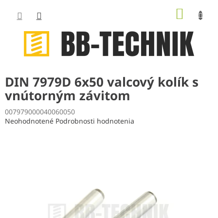
Prejsť
NÁKUP
na
obsah
KOŠÍK
DIN 7979D 6x50 valcový kolík s
vnútorným závitom
007979000040060050
Priemerné
Neohodnotené
Podrobnosti hodnotenia
hodnotenie
produktu
je
0,0
z
5
hviezdičiek.