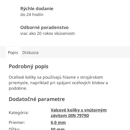
Rýchle dodanie
do 24 hodín
Odborné poradenstvo
viac ako 20 rokov skúsenosti
Popis
Diskusia
Podrobný popis
Oceľové kolíky sa používajú hlavne v strojárskom
priemysle, napríklad pri spájaní oceľových blokov a
podobne.
Dodatočné parametre
Valcové kolíky s vnútorným
Kategória
:
závitom DIN 7979D
Priemer
:
6,0 mm
Dĺžka
:
50 mm