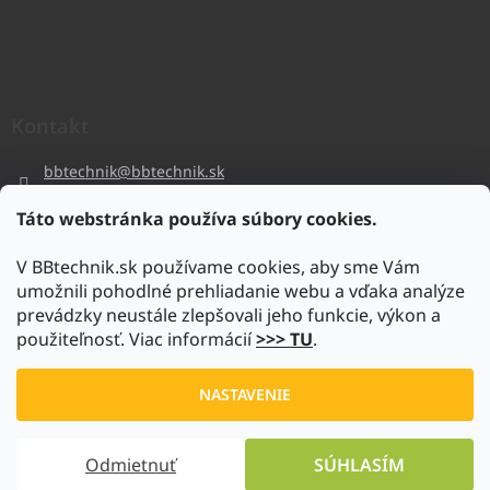
Kontakt
bbtechnik
@
bbtechnik.sk
+421 484 728 444
Táto webstránka používa súbory cookies.
BB-TECHNIK s.r.o
V BBtechnik.sk používame cookies, aby sme Vám
bbtechnik
umožnili pohodlné prehliadanie webu a vďaka analýze
https://www.youtube.com/@bb-techniks.r.o.7746
prevádzky neustále zlepšovali jeho funkcie, výkon a
použiteľnosť. Viac informácií
>>> TU
.
Vytvoril Shoptet
NASTAVENIE
Copyright 2026
www.bbtechnik.sk
. Všetky práva vyhradené.
Odmietnuť
SÚHLASÍM
Upraviť nastavenie cookies