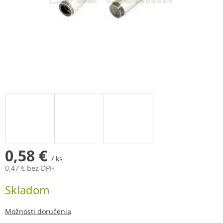
0,58 €
/ ks
0,47 € bez DPH
Jednotková
Skladom
cena:
Možnosti doručenia