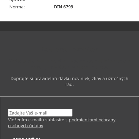
Norma
:
DIN 6799
Z
á
p
ä
Odoberať newsletter
t
i
Vložte svoj e-mail a my Vám budeme zasielať informácie o
e
nových produktoch na našom e-shope.
Email
Vložením e-mailu súhlasíte s
podmienkami ochrany
osobných údajov