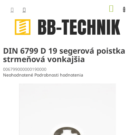
Prejsť
NÁKUP
na
obsah
KOŠÍK
DIN 6799 D 19 segerová poistka
strmeňová vonkajšia
006799000000190000
Priemerné
Neohodnotené
Podrobnosti hodnotenia
hodnotenie
produktu
je
0,0
z
5
hviezdičiek.