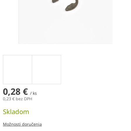
0,28 €
/ ks
0,23 € bez DPH
Jednotková
Skladom
cena:
Možnosti doručenia