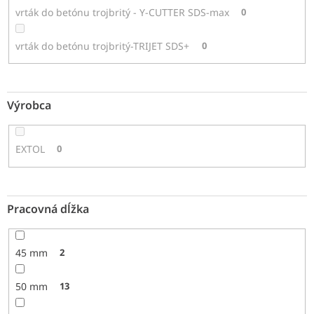
vrták do betónu trojbritý - Y-CUTTER SDS-max
0
vrták do betónu trojbritý-TRIJET SDS+
0
Výrobca
EXTOL
0
Pracovná dĺžka
45 mm
2
50 mm
13