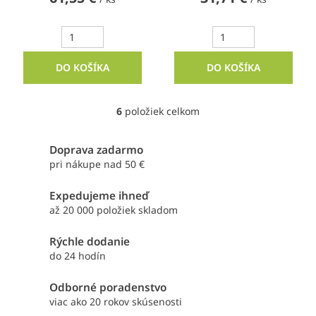
DO KOŠÍKA
DO KOŠÍKA
6
položiek celkom
O
v
l
Doprava zadarmo
á
pri nákupe nad 50 €
d
a
Expedujeme ihneď
c
i
až 20 000 položiek skladom
e
p
Rýchle dodanie
r
do 24 hodín
v
k
Odborné poradenstvo
y
viac ako 20 rokov skúsenosti
v