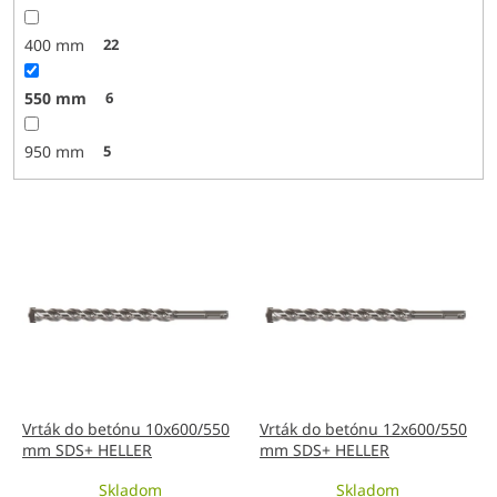
400 mm
22
550 mm
6
950 mm
5
V
ý
p
i
s
p
r
o
d
Vrták do betónu 10x600/550
Vrták do betónu 12x600/550
mm SDS+ HELLER
mm SDS+ HELLER
u
k
Skladom
Skladom