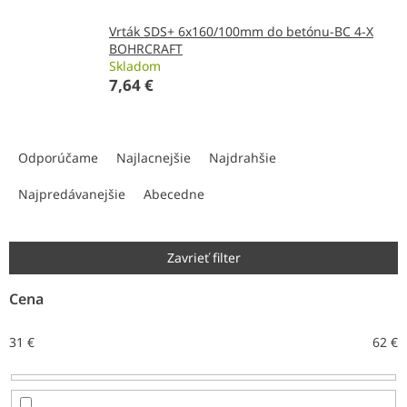
Vrták SDS+ 6x160/100mm do betónu-BC 4-X
BOHRCRAFT
Skladom
7,64 €
R
a
Odporúčame
Najlacnejšie
Najdrahšie
d
e
Najpredávanejšie
Abecedne
n
i
e
Zavrieť filter
p
r
Cena
o
d
31
€
62
€
u
k
t