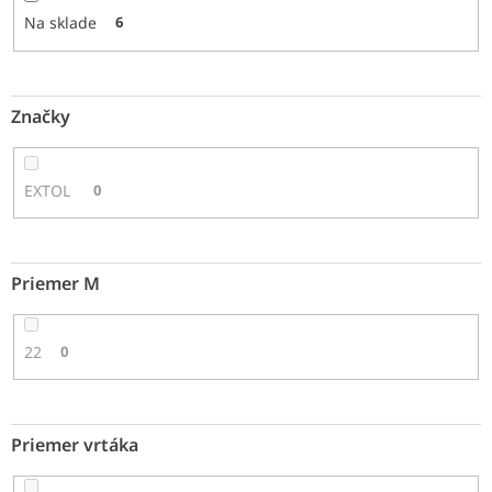
o
Na sklade
6
v
Značky
EXTOL
0
Priemer M
22
0
Priemer vrtáka