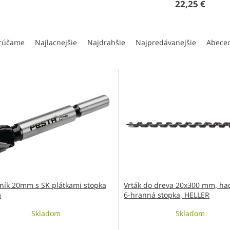
22,25 €
rúčame
Najlacnejšie
Najdrahšie
Najpredávanejšie
Abece
ník 20mm s SK plátkami stopka
Vrták do dreva 20x300 mm, had
m
6-hranná stopka, HELLER
Skladom
Skladom