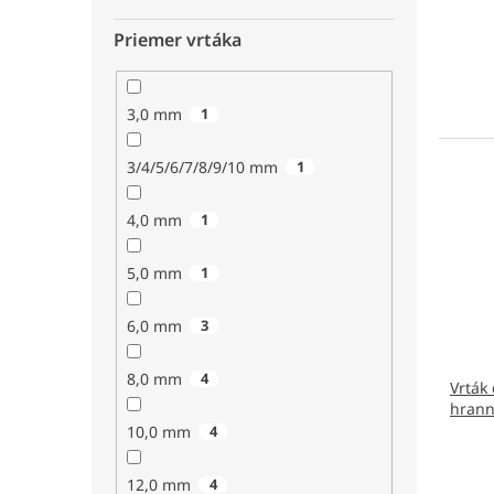
Priemer vrtáka
3,0 mm
1
3/4/5/6/7/8/9/10 mm
1
4,0 mm
1
5,0 mm
1
6,0 mm
3
8,0 mm
4
Vrták
hrann
10,0 mm
4
12,0 mm
4