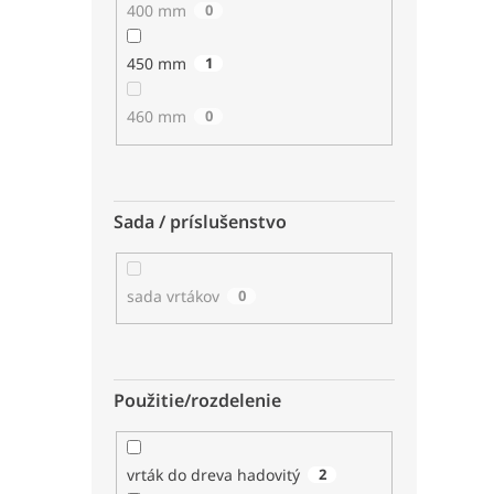
400 mm
0
450 mm
1
460 mm
0
Sada / príslušenstvo
sada vrtákov
0
Použitie/rozdelenie
vrták do dreva hadovitý
2