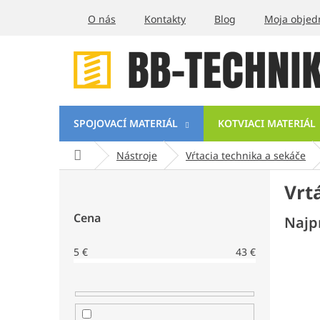
Prejsť
O nás
Kontakty
Blog
Moja objed
na
obsah
SPOJOVACÍ MATERIÁL
KOTVIACI MATERIÁL
Domov
Nástroje
Vŕtacia technika a sekáče
B
Vrt
o
č
Cena
Najp
n
ý
5
€
43
€
p
a
n
e
l