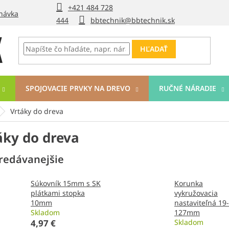
+421 484 728
návka
444
bbtechnik@bbtechnik.sk
HĽADAŤ
SPOJOVACIE PRVKY NA DREVO
RUČNÉ NÁRADIE
Vrtáky do dreva
áky do dreva
redávanejšie
Súkovník 15mm s SK
Korunka
plátkami stopka
vykružovacia
10mm
nastaviteľná 19-
Skladom
127mm
4,97 €
Skladom