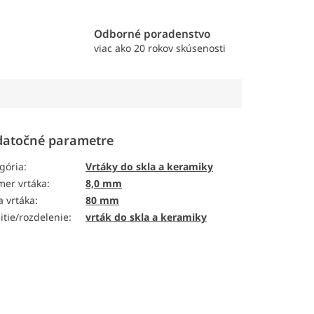
e
Odborné poradenstvo
viac ako 20 rokov skúsenosti
atočné parametre
gória
:
Vrtáky do skla a keramiky
mer vrtáka
:
8,0 mm
a vrtáka
:
80 mm
itie/rozdelenie
:
vrták do skla a keramiky