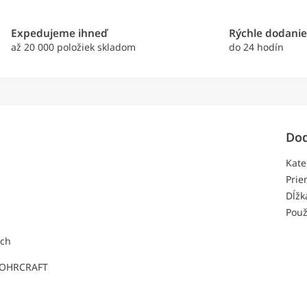
Expedujeme ihneď
Rýchle dodani
až 20 000 položiek skladom
do 24 hodín
Dod
Kate
Prie
Dĺžk
Použ
ach
 BOHRCRAFT