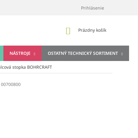
Prihlásenie
NÁKUPNÝ
Prázdny košík
KOŠÍK
NÁSTROJE
OSTATNÝ TECHNICKÝ SORTIMENT
valcová stopka BOHRCRAFT
100700800