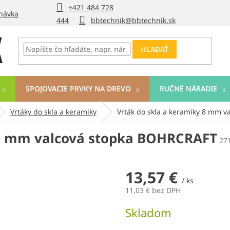
+421 484 728
návka
444
bbtechnik@bbtechnik.sk
HĽADAŤ
SPOJOVACIE PRVKY NA DREVO
RUČNÉ NÁRADIE
Vrtáky do skla a keramiky
Vrták do skla a keramiky 8 mm 
 8 mm valcová stopka BOHRCRAFT
27
13,57 €
/ ks
11,03 € bez DPH
Jednotková
Skladom
cena: