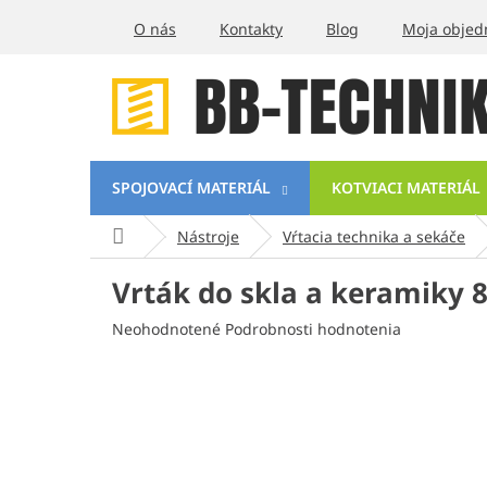
Prejsť
O nás
Kontakty
Blog
Moja objed
na
obsah
SPOJOVACÍ MATERIÁL
KOTVIACI MATERIÁL
Domov
Nástroje
Vŕtacia technika a sekáče
Vrták do skla a keramiky
Priemerné
Neohodnotené
Podrobnosti hodnotenia
hodnotenie
produktu
je
0,0
z
5
hviezdičiek.