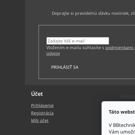
na našom e-shope.
Email
Vložením e-mailu súhlasíte s
podmienkami 
údajov
PRIHLÁSIŤ SA
Účet
Kont
Prihlásenie
bb
Táto webst
Registrácia
+4
Môj účet
V BBtechni
BB
Vám umožni
bb