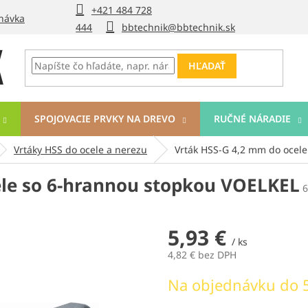
+421 484 728
návka
444
bbtechnik@bbtechnik.sk
HĽADAŤ
SPOJOVACIE PRVKY NA DREVO
RUČNÉ NÁRADIE
Vrtáky HSS do ocele a nerezu
Vrták HSS-G 4,2 mm do ocel
ele so 6-hrannou stopkou VOELKEL
6
5,93 €
/ ks
4,82 € bez DPH
Jednotková
Na objednávku do 5
cena: