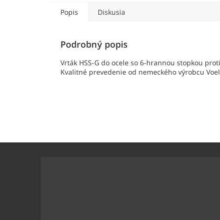
Popis
Diskusia
Podrobný popis
Vrták HSS-G do ocele so 6-hrannou stopkou proti
Kvalitné prevedenie od nemeckého výrobcu Voel
Z
á
p
ä
t
Odoberať newslet
i
e
Vložte svoj e-mail a my Vám budeme zasielať inf