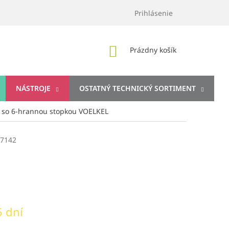
Prihlásenie
NÁKUPNÝ
Prázdny košík
KOŠÍK
NÁSTROJE
OSTATNÝ TECHNICKÝ SORTIMENT
e so 6-hrannou stopkou VOELKEL
7142
 dní