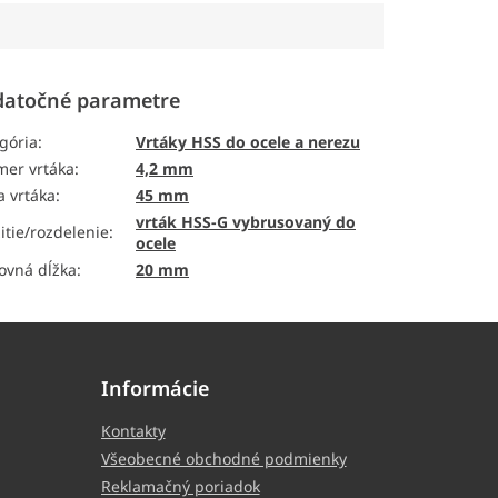
atočné parametre
gória
:
Vrtáky HSS do ocele a nerezu
mer vrtáka
:
4,2 mm
a vrtáka
:
45 mm
vrták HSS-G vybrusovaný do
itie/rozdelenie
:
ocele
ovná dĺžka
:
20 mm
Informácie
Kontakty
Všeobecné obchodné podmienky
Reklamačný poriadok