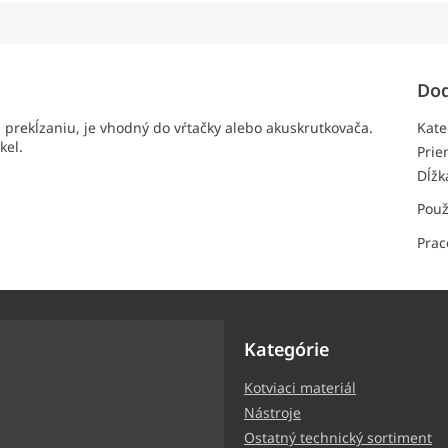
Dod
 prekĺzaniu, je vhodný do vŕtačky alebo akuskrutkovača.
Kate
kel.
Prie
Dĺžk
Použ
Prac
Kategórie
Kotviaci materiál
ter
Nástroje
ormácie o nových produktoch
Ostatný technický sortiment