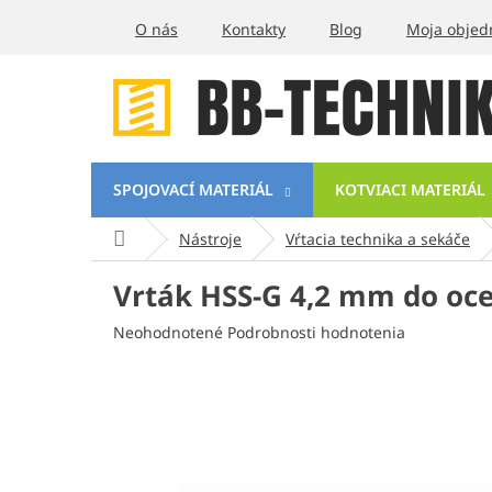
Prejsť
O nás
Kontakty
Blog
Moja objed
na
obsah
SPOJOVACÍ MATERIÁL
KOTVIACI MATERIÁL
Domov
Nástroje
Vŕtacia technika a sekáče
Vrták HSS-G 4,2 mm do oc
Priemerné
Neohodnotené
Podrobnosti hodnotenia
hodnotenie
produktu
je
0,0
z
5
hviezdičiek.