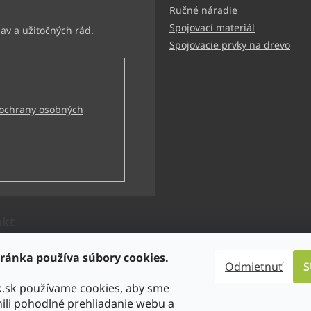
Ručné náradie
Spojovací materiál
Spojovacie prvky na drevo
ochrany osobných
akt
technik
@
bbtechnik.sk
ránka používa súbory cookies.
Odmietnuť
S
21 484 728 444
k.sk používame cookies, aby sme
-TECHNIK s.r.o
li pohodlné prehliadanie webu a
technik