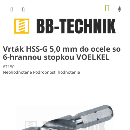
Prejsť
NÁKUP
na
obsah
KOŠÍK
Vrták HSS-G 5,0 mm do ocele so
6-hrannou stopkou VOELKEL
67150
Priemerné
Neohodnotené
Podrobnosti hodnotenia
hodnotenie
produktu
je
0,0
z
5
hviezdičiek.