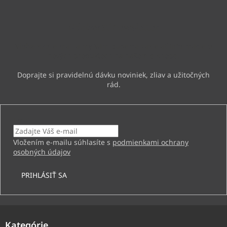
p
ä
Odoberať newsletter
t
i
Vložte svoj e-mail a my Vám budeme zasielať informácie o
e
nových produktoch na našom e-shope.
Email
Vložením e-mailu súhlasíte s
podmienkami ochrany
osobných údajov
PRIHLÁSIŤ SA
Kategórie