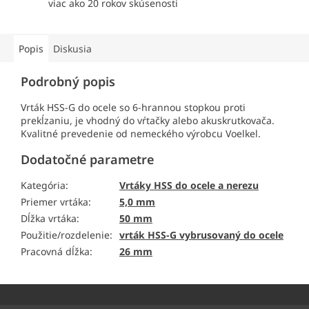
viac ako 20 rokov skúsenosti
Popis
Diskusia
Podrobný popis
Vrták HSS-G do ocele so 6-hrannou stopkou proti
prekĺzaniu, je vhodný do vŕtačky alebo akuskrutkovača.
Kvalitné prevedenie od nemeckého výrobcu Voelkel.
Dodatočné parametre
Kategória
:
Vrtáky HSS do ocele a nerezu
Priemer vrtáka
:
5,0 mm
Dĺžka vrtáka
:
50 mm
Použitie/rozdelenie
:
vrták HSS-G vybrusovaný do ocele
Pracovná dĺžka
:
26 mm
Z
á