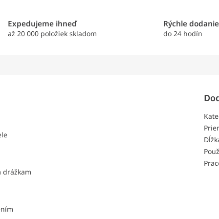
Expedujeme ihneď
Rýchle dodani
až 20 000 položiek skladom
do 24 hodín
Dod
Kate
Prie
ele
Dĺžk
Použ
Prac
m drážkam
ením