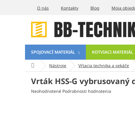
Prejsť
O nás
Kontakty
Blog
Moja objed
na
obsah
SPOJOVACÍ MATERIÁL
KOTVIACI MATERIÁL
Domov
Nástroje
Vŕtacia technika a sekáče
Vrták HSS-G vybrusovaný 
Priemerné
Neohodnotené
Podrobnosti hodnotenia
hodnotenie
produktu
je
0,0
z
5
hviezdičiek.