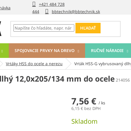
+421 484 728
návka
444
bbtechnik@bbtechnik.sk
HĽADAŤ
SPOJOVACIE PRVKY NA DREVO
RUČNÉ NÁRADIE
Vrtáky HSS do ocele a nerezu
Vrták HSS-G vybrusovaný dl
dlhý 12,0x205/134 mm do ocele
214056
7,56 €
/ ks
6,15 € bez DPH
Jednotková
Skladom
cena: