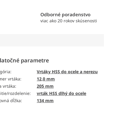
e
Odborné poradenstvo
viac ako 20 rokov skúsenosti
atočné parametre
gória
:
Vrtáky HSS do ocele a nerezu
mer vrtáka
:
12,0 mm
a vrtáka
:
205 mm
itie/rozdelenie
:
vrták HSS dlhý do ocele
ovná dĺžka
:
134 mm