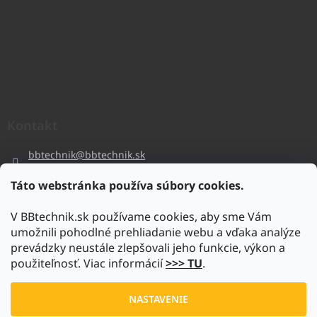
Kontakt
bbtechnik
@
bbtechnik.sk
+421 484 728 444
Táto webstránka používa súbory cookies.
BB-TECHNIK s.r.o
V BBtechnik.sk používame cookies, aby sme Vám
bbtechnik
umožnili pohodlné prehliadanie webu a vďaka analýze
https://www.youtube.com/@bb-techniks.r.o.7746
prevádzky neustále zlepšovali jeho funkcie, výkon a
použiteľnosť. Viac informácií
>>> TU
.
Vytvoril Shoptet
NASTAVENIE