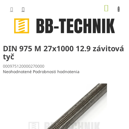
Prejsť
NÁKUP
na
obsah
KOŠÍK
DIN 975 M 27x1000 12.9 závitová
tyč
000975120000270000
Priemerné
Neohodnotené
Podrobnosti hodnotenia
hodnotenie
produktu
je
0,0
z
5
hviezdičiek.