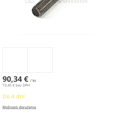
90,34 €
/ ks
73,45 € bez DPH
Jednotková
Do 4 dní
cena:
Možnosti doručenia