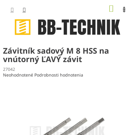
Prejsť
NÁKUP
na
obsah
KOŠÍK
Závitník sadový M 8 HSS na
vnútorný ĽAVÝ závit
27042
Priemerné
Neohodnotené
Podrobnosti hodnotenia
hodnotenie
produktu
je
0,0
z
5
hviezdičiek.