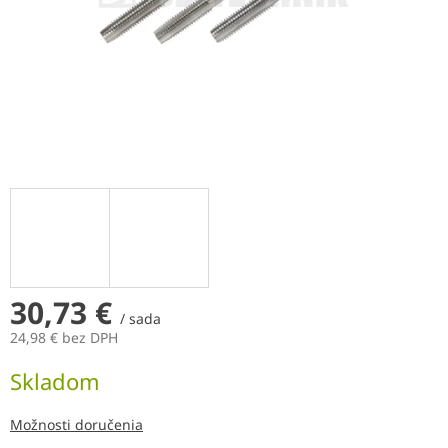
30,73 €
/ sada
24,98 € bez DPH
Jednotková
Skladom
cena:
Možnosti doručenia