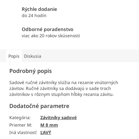
Rýchle dodanie
do 24 hodín
Odborné poradenstvo
viac ako 20 rokov skúsenosti
Popis
Diskusia
Podrobný popis
Sadové ručné závitníky slúžia na rezanie vnútorných
závitov. Ručné závitníky sa dodávajú v sade troch
závitníkov s rôznym stupňom hĺbky rezania závitu.
Dodatočné parametre
Kategória
:
Závitníky sadové
Priemer M
:
M 8 mm
Iná vlastnosť
:
ĽAVÝ