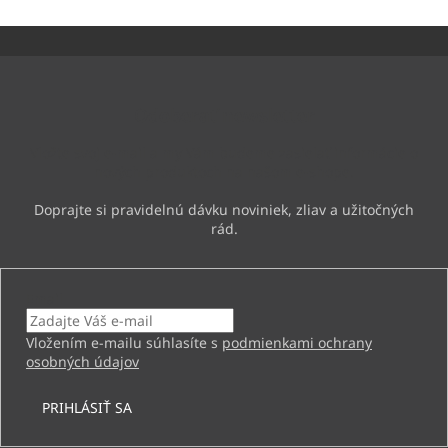
Z
á
p
ä
Odoberať newsletter
t
i
Vložte svoj e-mail a my Vám budeme zasielať informácie o
e
nových produktoch na našom e-shope.
Email
Vložením e-mailu súhlasíte s
podmienkami ochrany
osobných údajov
PRIHLÁSIŤ SA