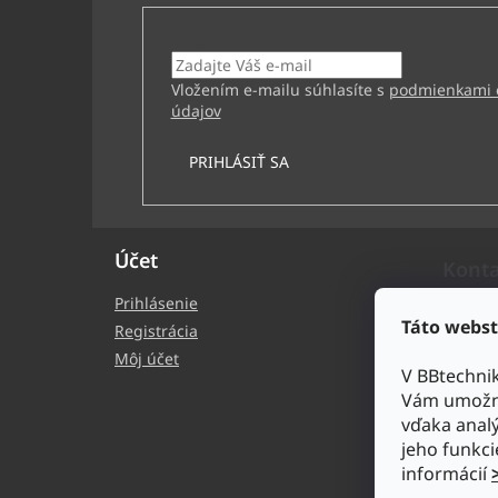
Email
Vložením e-mailu súhlasíte s
podmienkami 
údajov
PRIHLÁSIŤ SA
Účet
Kont
Prihlásenie
bb
Táto webst
Registrácia
+4
Môj účet
V BBtechni
BB
Vám umožni
bb
vďaka analý
ht
jeho funkci
ech
informácií