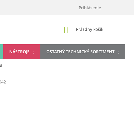
Prihlásenie
NÁKUPNÝ
Prázdny košík
KOŠÍK
NÁSTROJE
OSTATNÝ TECHNICKÝ SORTIMENT
ka
042