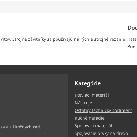
Dod
vitov. Strojné závitníky sa používajú na rýchle strojné rezanie
Kate
Pri
Kategórie
Kotviaci materiál
ter
Nástroje
ormácie o nových produktoch
Ostatný technický sortiment
Ručné náradie
Spojovací materiál
Spojovacie prvky na drevo