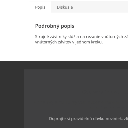
Popis
Diskusia
Podrobný popis
Strojné závitníky slúžia na rezanie vnútorných zá
vnútorných závitov v jednom kroku.
Z
á
p
ä
t
Odoberať newslet
i
e
Vložte svoj e-mail a my Vám budeme zasielať inf
na našom e-shope.