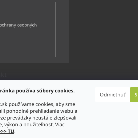
ochrany osobných
akt
technik
@
bbtechnik.sk
ránka používa súbory cookies.
Odmietnuť
S
21 484 728 444
k.sk používame cookies, aby sme
-TECHNIK s.r.o
li pohodlné prehliadanie webu a
technik
ze prevádzky neustále zlepšovali
tps://www.youtube.com/@bb-t
e, výkon a použiteľnosť. Viac
niks.r.o.7746
>>> TU
.