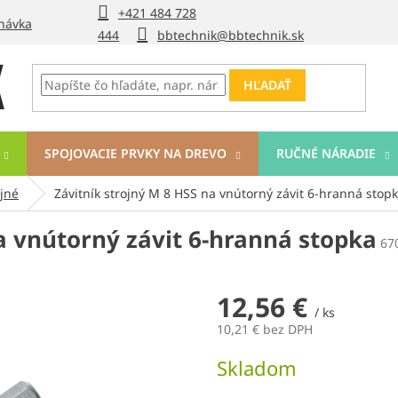
+421 484 728
návka
444
bbtechnik@bbtechnik.sk
HĽADAŤ
SPOJOVACIE PRVKY NA DREVO
RUČNÉ NÁRADIE
ojné
Závitník strojný M 8 HSS na vnútorný závit 6-hranná stop
a vnútorný závit 6-hranná stopka
67
12,56 €
/ ks
10,21 € bez DPH
Jednotková
Skladom
cena: