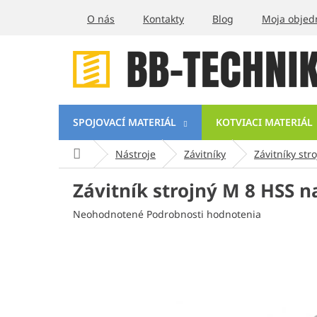
Prejsť
O nás
Kontakty
Blog
Moja objed
na
obsah
SPOJOVACÍ MATERIÁL
KOTVIACI MATERIÁL
Domov
Nástroje
Závitníky
Závitníky str
Závitník strojný M 8 HSS n
Priemerné
Neohodnotené
Podrobnosti hodnotenia
hodnotenie
produktu
je
0,0
z
5
hviezdičiek.