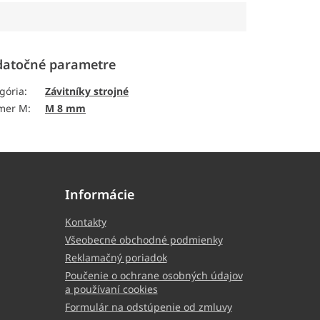
atočné parametre
gória
:
Závitníky strojné
emer M
:
M 8 mm
Informácie
Kontakty
Všeobecné obchodné podmienky
Reklamačný poriadok
Poučenie o ochrane osobných údajov
a používaní cookies
Formulár na odstúpenie od zmluvy