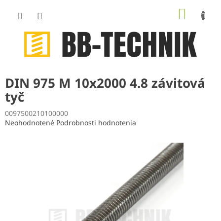
Prejsť
NÁKUP
na
obsah
KOŠÍK
DIN 975 M 10x2000 4.8 závitová
tyč
0097500210100000
Priemerné
Neohodnotené
Podrobnosti hodnotenia
hodnotenie
produktu
je
0,0
z
5
hviezdičiek.