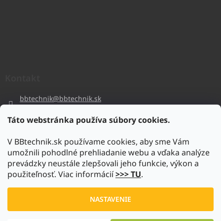
Kontakt
bbtechnik
@
bbtechnik.sk
+421 484 728 444
Táto webstránka používa súbory cookies.
BB-TECHNIK s.r.o
V BBtechnik.sk používame cookies, aby sme Vám
bbtechnik
umožnili pohodlné prehliadanie webu a vďaka analýze
https://www.youtube.com/@bb-techniks.r.o.7746
prevádzky neustále zlepšovali jeho funkcie, výkon a
použiteľnosť. Viac informácií
>>> TU
.
Vytvoril Shoptet
NASTAVENIE