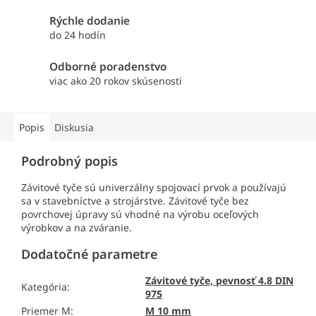
Rýchle dodanie
do 24 hodín
Odborné poradenstvo
viac ako 20 rokov skúsenosti
Popis
Diskusia
Podrobný popis
Závitové tyče sú univerzálny spojovací prvok a používajú
sa v stavebníctve a strojárstve. Závitové tyče bez
povrchovej úpravy sú vhodné na výrobu oceľových
výrobkov a na zváranie.
Dodatočné parametre
Závitové tyče, pevnosť 4.8 DIN
Kategória
:
975
Priemer M
:
M 10 mm