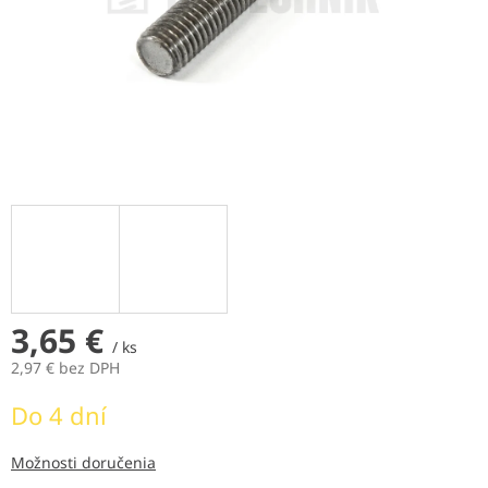
3,65 €
/ ks
2,97 € bez DPH
Jednotková
Do 4 dní
cena:
Možnosti doručenia