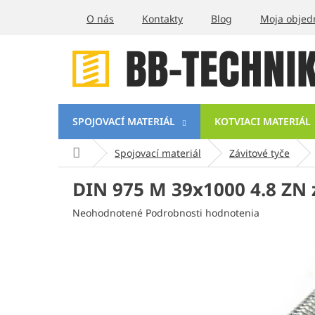
Prejsť
O nás
Kontakty
Blog
Moja objed
na
obsah
SPOJOVACÍ MATERIÁL
KOTVIACI MATERIÁL
Domov
Spojovací materiál
Závitové tyče
DIN 975 M 39x1000 4.8 ZN 
Priemerné
Neohodnotené
Podrobnosti hodnotenia
hodnotenie
produktu
je
0,0
z
5
hviezdičiek.