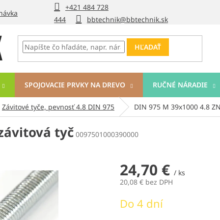
+421 484 728
návka
444
bbtechnik@bbtechnik.sk
HĽADAŤ
SPOJOVACIE PRVKY NA DREVO
RUČNÉ NÁRADIE
Závitové tyče, pevnosť 4.8 DIN 975
DIN 975 M 39x1000 4.8 ZN 
závitová tyč
0097501000390000
24,70 €
/ ks
20,08 € bez DPH
Jednotková
Do 4 dní
cena: