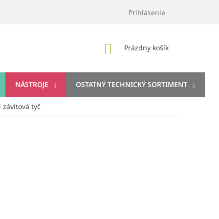
Prihlásenie
NÁKUPNÝ
Prázdny košík
KOŠÍK
NÁSTROJE
OSTATNÝ TECHNICKÝ SORTIMENT
závitová tyč