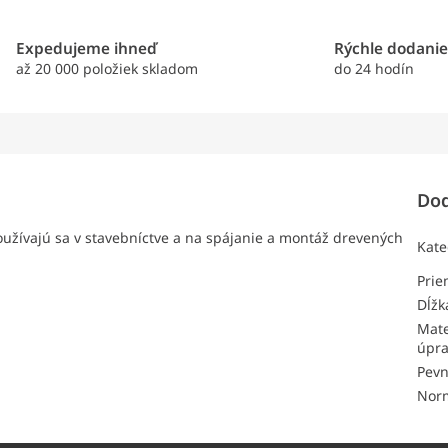
Expedujeme ihneď
Rýchle dodani
až 20 000 položiek skladom
do 24 hodín
Dod
používajú sa v stavebníctve a na spájanie a montáž drevených
Kate
Pri
Dĺžk
Mate
úpr
Pevn
Nor