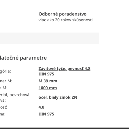
e
Odborné poradenstvo
viac ako 20 rokov skúsenosti
atočné parametre
Závitové tyče, pevnosť 4.8
gória
:
DIN 975
emer M
:
M 39 mm
a M
:
1000 mm
riál, povrchová
oceľ, biely zinok ZN
ava
:
osť
:
4.8
ma
:
DIN 975