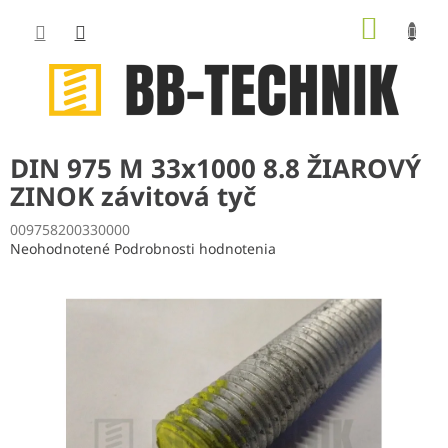
Prejsť
NÁKUP
na
obsah
KOŠÍK
DIN 975 M 33x1000 8.8 ŽIAROVÝ
ZINOK závitová tyč
009758200330000
Priemerné
Neohodnotené
Podrobnosti hodnotenia
hodnotenie
produktu
je
0,0
z
5
hviezdičiek.