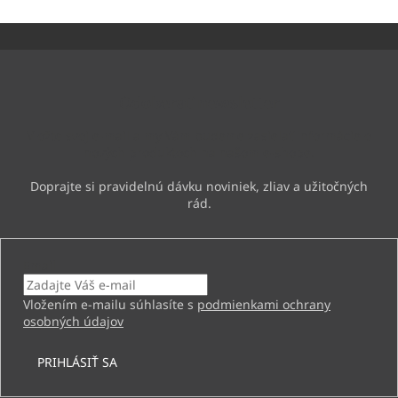
Z
á
p
ä
Odoberať newsletter
t
i
Vložte svoj e-mail a my Vám budeme zasielať informácie o
e
nových produktoch na našom e-shope.
Email
Vložením e-mailu súhlasíte s
podmienkami ochrany
osobných údajov
PRIHLÁSIŤ SA