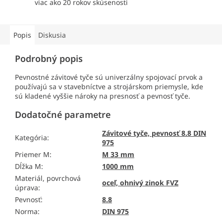
viac ako 20 rokov skúsenosti
Popis
Diskusia
Podrobný popis
Pevnostné závitové tyče sú univerzálny spojovací prvok a
používajú sa v stavebníctve a strojárskom priemysle, kde
sú kladené vyššie nároky na presnosť a pevnosť tyče.
Dodatočné parametre
Závitové tyče, pevnosť 8.8 DIN
Kategória
:
975
Priemer M
:
M 33 mm
Dĺžka M
:
1000 mm
Materiál, povrchová
oceľ, ohnivý zinok FVZ
úprava
:
Pevnosť
:
8.8
Norma
:
DIN 975