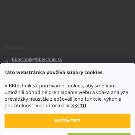
Kontakt
bbtechnik
@
bbtechnik.sk
+421 484 728 444
Táto webstránka používa súbory cookies.
BB-TECHNIK s.r.o
V BBtechnik.sk používame cookies, aby sme Vám
bbtechnik
umožnili pohodlné prehliadanie webu a vďaka analýze
https://www.youtube.com/@bb-techniks.r.o.7746
prevádzky neustále zlepšovali jeho funkcie, výkon a
použiteľnosť. Viac informácií
>>> TU
.
Vytvoril Shoptet
NASTAVENIE
Copyright 2026
www.bbtechnik.sk
. Všetky práva vyhradené.