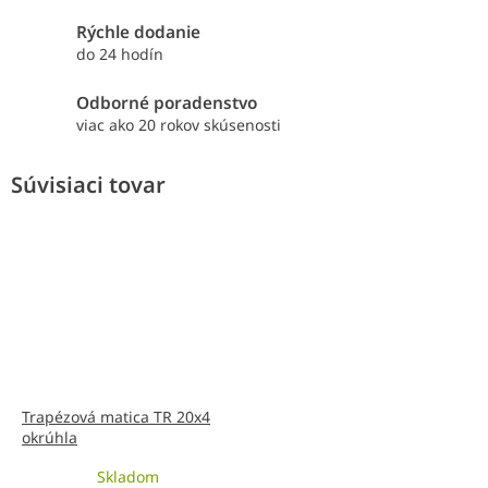
Rýchle dodanie
do 24 hodín
Odborné poradenstvo
viac ako 20 rokov skúsenosti
Súvisiaci tovar
Trapézová matica TR 20x4
okrúhla
Skladom