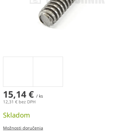
15,14 €
/ ks
12,31 € bez DPH
Jednotková
Skladom
cena:
Možnosti doručenia