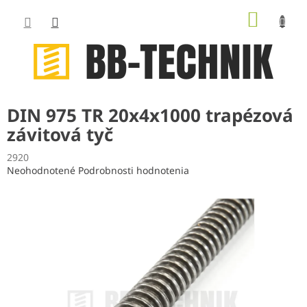
Prejsť
NÁKUP
na
obsah
KOŠÍK
DIN 975 TR 20x4x1000 trapézová
závitová tyč
2920
Priemerné
Neohodnotené
Podrobnosti hodnotenia
hodnotenie
produktu
je
0,0
z
5
hviezdičiek.