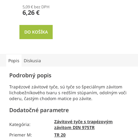
5,09 € bez DPH
6,26 €
DO KOŠÍKA
Popis
Diskusia
Podrobný popis
Trapézové závitové tyče, sú tyče so špeciálnym závitom
lichobežníkového tvaru s redším stúpaním, odolným voči
oderu, častým chodom matice po závite.
Dodatočné parametre
Závitové tyče s trapézovým
Kategória
:
závitom DIN 975TR
Priemer M
:
TR 20